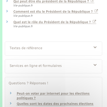
Seniors
Qui peut être élu président de la République ?
Vie-publique.fr
Comment est élu le Président de la République ?
Transports
Vie-publique.fr
Quel est le rôle du Président de la République ?
Vie-publique.fr
Voirie et espace public
Textes de référence
Services en ligne et formulaires
Questions ? Réponses !
Peut-on voter par internet pour les élections
politiques ?
Quelles sont les dates des prochaines élections