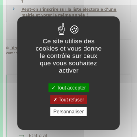
?
Peut-on s'inscrire sur la liste électorale d'une
mairie et voter la même année ?
Ce site utilise des
cookies et vous donne
©
Direction de l’information légale et administrative
comarquage developpé par
baseo.io
le contrôle sur ceux
que vous souhaitez
activer
Retrouvez aussi
Tout accepter
Tout refuser
Concessions funéraires
Personnaliser
Documents d’identité
Etat civil