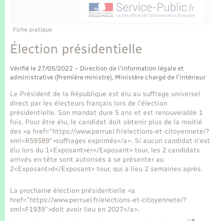
Enfants – Jeunes
Tourisme
Travaux - Autorisation d’occupation de l’espace
public
Transports scolaires
Mariage – PACS
Compétences
Etat-civil - Papiers - Citoyenneté
Fiche pratique
Élection présidentielle
Parrainage civil
Plan interactif
Logement - Urbanisme
Vérifié le 27/05/2022 – Direction de l'information légale et
Recensement
Présentation de la commune
administrative (Première ministre), Ministère chargé de l'intérieur
Loisirs
Le Président de la République est élu au suffrage universel
Publications
direct par les électeurs français lors de l'élection
Nouvel habitant
présidentielle. Son mandat dure 5 ans et est renouvelable 1
fois. Pour être élu, le candidat doit obtenir plus de la moitié
La Communauté de communes
des <a href="https://www.perruel.fr/elections-et-citoyennete/?
Numérique
xml=R59389">suffrages exprimés</a>. Si aucun candidat n'est
élu lors du 1<Exposant>er</Exposant> tour, les 2 candidats
arrivés en tête sont autorisés à se présenter au
Organisation d’événement
2<Exposant>d</Exposant> tour, qui a lieu 2 semaines après.
La prochaine élection présidentielle <a
Sécurité - Prévention
href="https://www.perruel.fr/elections-et-citoyennete/?
xml=F1939">doit avoir lieu en 2027</a>.