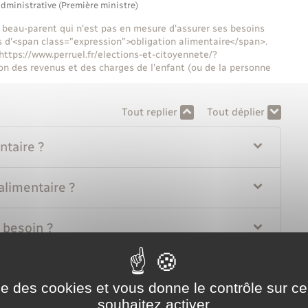
administrative (Première ministre)
un beau-parent qui n'est pas en mesure d'assurer ses besoins
lors d'<span class="expression">obligation alimentaire</span>.
"https://www.perruel.fr/elections-et-citoyennete/?
n des revenus et des charges de l'enfant (ou de la personne
Tout replier
Tout déplier
ntaire ?
alimentaire ?
e besoin ?
ous n'avez pas trouvé d'accord amiable ?
ise des cookies et vous donne le contrôle sur 
souhaitez activer