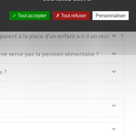
compte par le juge dans le cadre de l'obligation ali
Tout accepter
Tout refuser
Personnaliser
tion de la contribution alimentaire ?
parent à la place d'un enfant a-t-il un recours ?
t ne verse pas la pension alimentaire ?
e ?