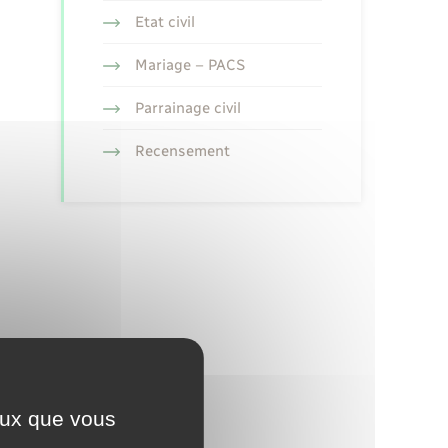
Etat civil
Mariage – PACS
Parrainage civil
Recensement
ceux que vous