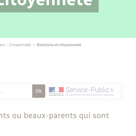
Transports scolaires
Mariage – PACS
Compétences
Etat-civil - Papiers -
Citoyenneté
Publications
iers - Citoyenneté
Elections et citoyenneté
Nouvel habitant
Sécurité - Prévention
Voirie et espace public
ents ou beaux-parents qui sont