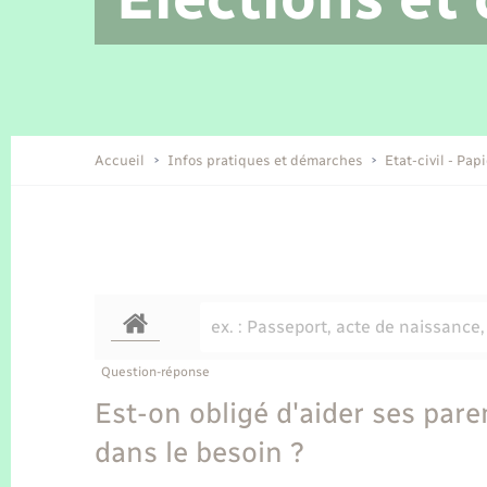
Location de 2 roues
Etat civil
Conseil municipal
Petite enfance
Tourisme
Travaux - Autorisation d’occupation
Enfants – Jeunes
de l’espace public
Recensement
Présentation de la commune
Accueil
Infos pratiques et démarches
Etat-civil - Pap
Loisirs
Organisation d’événement
Transports
Question-réponse
Est-on obligé d'aider ses par
dans le besoin ?