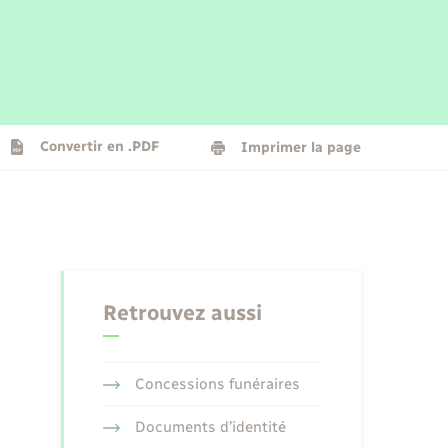
Parrainage civil
Plan interactif
Logement - Urbanisme
La Communauté de communes
Convertir en .PDF
Imprimer la page
Numérique
Seniors
Retrouvez aussi
Concessions funéraires
Documents d’identité