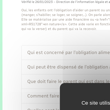
Vérifié le 26/01/2023 – Direction de l'information légale et 
Oui, les enfants ont l'obligation d'aider un parent ou 
(manger, s'habiller, se loger, se soigner,…). On parle a
Elle se matérialise par une aide financière ou <a href=
xml=R51728">en nature</a>. Cette aide varie en fonctio
qui va la verser) et du parent qui va la recevoir.
Qui est concerné par l'obligation alime
Qui peut être dispensé de l'obligation 
Que doit faire le parent qui est dans l
Comment faire la demande au juge si v
Ce site util