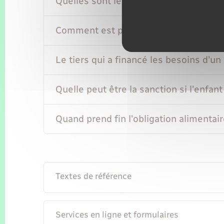
Quelles sont les ressources prises en 
Comment est prise la décision d'attribu
Le tiers qui a financé les besoins d'un 
Quelle peut être la sanction si l'enfan
Quand prend fin l'obligation alimentair
Textes de référence
Services en ligne et formulaires