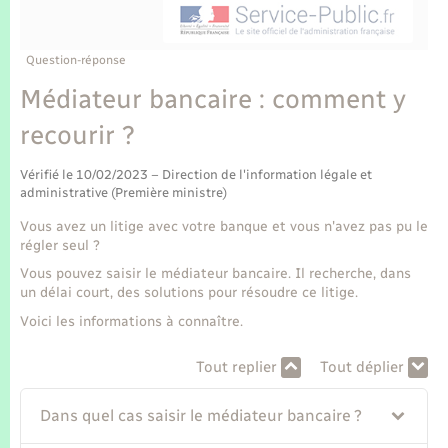
Enfants – Jeunes
Tourisme
Travaux - Autorisation d’occupation de l’espace
public
Transports scolaires
Mariage – PACS
Compétences
Etat-civil - Papiers - Citoyenneté
Question-réponse
Médiateur bancaire : comment y
Parrainage civil
Plan interactif
Logement - Urbanisme
recourir ?
Recensement
Présentation de la commune
Loisirs
Vérifié le 10/02/2023 – Direction de l'information légale et
administrative (Première ministre)
Publications
Vous avez un litige avec votre banque et vous n'avez pas pu le
Nouvel habitant
régler seul ?
La Communauté de communes
Vous pouvez saisir le médiateur bancaire. Il recherche, dans
Numérique
un délai court, des solutions pour résoudre ce litige.
Voici les informations à connaître.
Organisation d’événement
Tout replier
Tout déplier
Sécurité - Prévention
Dans quel cas saisir le médiateur bancaire ?