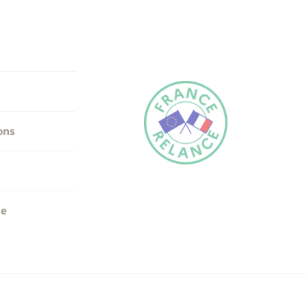
ons
me