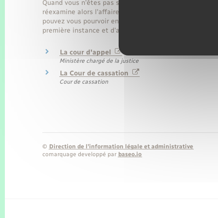
Quand vous n'êtes pas satisfait d'un jugement rendu en
réexamine alors l'affaire et rend une nouvelle décision.
pouvez vous pourvoir en cassation. La Cour de cassation 
première instance et d'appel ont correctement appliqué 
La cour d'appel
Ministère chargé de la justice
La Cour de cassation
Cour de cassation
©
Direction de l’information légale et administrative
comarquage developpé par
baseo.io