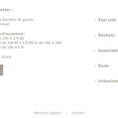
acter :
u Général de gaulle
Etat civil
rruel
s d'ouverture :
Déchets
e 15h à 17h30
i de 10h30 à 11h30 et de 15h à 16h
i de 15h à 17h
Associati
9 10 64
Ecole
Urbanis
Mentions légales
Contact