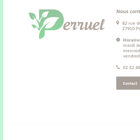
Nous cont
82 rue d
27910 Pe
Horaire
mardi d
mercred
vendred
02 32 4
Contact