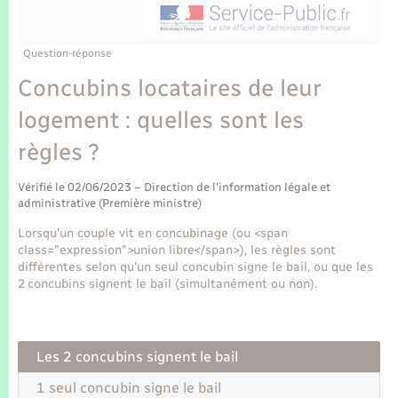
Enfants – Jeunes
Tourisme
Travaux - Autorisation d’occupation de l’espace
public
Transports scolaires
Mariage – PACS
Compétences
Etat-civil - Papiers - Citoyenneté
Question-réponse
Concubins locataires de leur
Parrainage civil
Plan interactif
Logement - Urbanisme
logement : quelles sont les
Recensement
Présentation de la commune
règles ?
Loisirs
Publications
Vérifié le 02/06/2023 – Direction de l'information légale et
Nouvel habitant
administrative (Première ministre)
La Communauté de communes
Lorsqu'un couple vit en concubinage (ou <span
Numérique
class="expression">union libre</span>), les règles sont
différentes selon qu'un seul concubin signe le bail, ou que les
2 concubins signent le bail (simultanément ou non).
Organisation d’événement
Sécurité - Prévention
Les 2 concubins signent le bail
1 seul concubin signe le bail