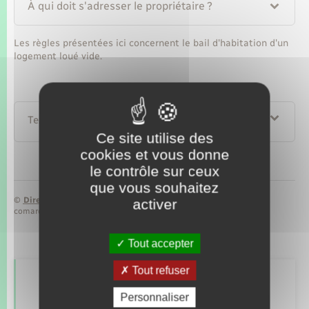
À qui doit s'adresser le propriétaire ?
Les règles présentées ici concernent le bail d'habitation d'un
logement loué vide.
Textes de référence
Ce site utilise des
cookies et vous donne
le contrôle sur ceux
que vous souhaitez
©
Direction de l’information légale et administrative
activer
comarquage developpé par
baseo.io
Tout accepter
Tout refuser
Retrouvez aussi
Personnaliser