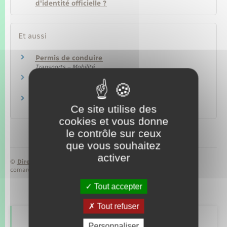
d'identité officielle ?
Et aussi
Permis de conduire
Transports – Mobilité
Changement d'état civil
Papiers – Citoyenneté – Élections
Nom et prénom
Ce site utilise des
Papiers – Citoyenneté – Élections
cookies et vous donne
le contrôle sur ceux
que vous souhaitez
activer
©
Direction de l’information légale et administrative
comarquage developpé par
baseo.io
Tout accepter
Tout refuser
Retrouvez aussi
Personnaliser