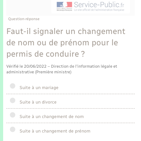
Enfants – Jeunes
Tourisme
Travaux - Autorisation d’occupation de l’espace
public
Transports scolaires
Mariage – PACS
Compétences
Etat-civil - Papiers - Citoyenneté
Question-réponse
Faut-il signaler un changement
Parrainage civil
Plan interactif
Logement - Urbanisme
de nom ou de prénom pour le
Recensement
Présentation de la commune
permis de conduire ?
Loisirs
Publications
Vérifié le 20/06/2022 – Direction de l'information légale et
Nouvel habitant
administrative (Première ministre)
La Communauté de communes
Suite à un mariage
Numérique
Suite à un divorce
Organisation d’événement
Suite à un changement de nom
Sécurité - Prévention
Suite à un changement de prénom