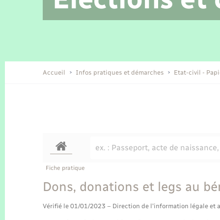
Location de 2 roues
Etat civil
Conseil municipal
Petite enfance
Tourisme
Travaux - Autorisation d’occupation
Enfants – Jeunes
de l’espace public
Recensement
Présentation de la commune
Accueil
Infos pratiques et démarches
Etat-civil - Pap
Loisirs
Organisation d’événement
Transports
Fiche pratique
Dons, donations et legs au bé
Vérifié le 01/01/2023 – Direction de l'information légale et 