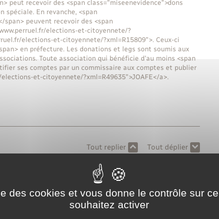
n> peut recevoir des <span class="miseenevidence">dons
n spéciale. En revanche, <span
</span> peuvent recevoir des <span
www.perruel.fr/elections-et-citoyennete/?
uel.fr/elections-et-citoyennete/?xml=R15809">. Ceux-ci
pan> en préfecture. Les donations et legs sont soumis aux
 associations. Toute association qui bénéficie d'au moins <span
rtifier ses comptes par un commissaire aux comptes et publier
fr/elections-et-citoyennete/?xml=R49635">JOAFE</a>.
Tout replier
Tout déplier
ise des cookies et vous donne le contrôle sur 
er d'un don manuel ?
souhaitez activer