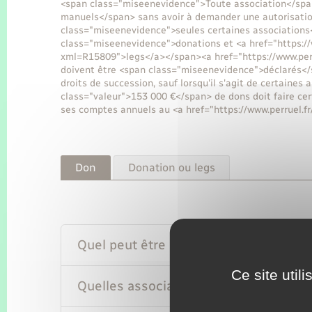
<span class="miseenevidence">Toute association</spa
manuels</span> sans avoir à demander une autorisatio
class="miseenevidence">seules certaines associations
class="miseenevidence">donations et <a href="https://
xml=R15809">legs</a></span><a href="https://www.perr
doivent être <span class="miseenevidence">déclarés</s
droits de succession, sauf lorsqu'il s'agit de certaines
class="valeur">153 000 €</span> de dons doit faire ce
ses comptes annuels au <a href="https://www.perruel.
Don
Donation ou legs
Quel peut être la nature du don ?
Ce site util
Quelles associations peuvent bénéfici