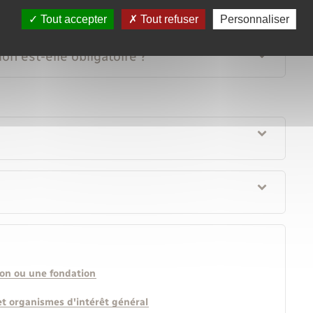
iscalité ?
Tout accepter
Tout refuser
Personnaliser
on est-elle obligatoire ?
ion ou une fondation
et organismes d'intérêt général