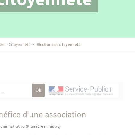
Transports scolaires
Mariage – PACS
Compétences
Etat-civil - Papiers -
Citoyenneté
Publications
iers - Citoyenneté
Elections et citoyenneté
Nouvel habitant
Sécurité - Prévention
Voirie et espace public
néfice d'une association
administrative (Première ministre)