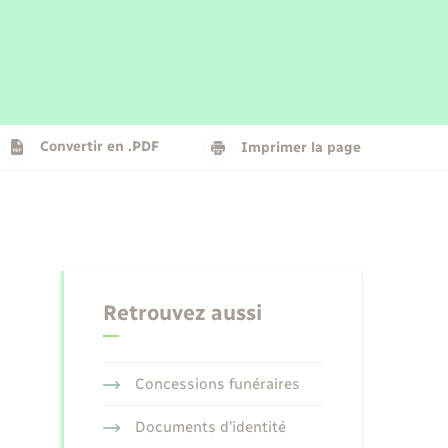
Parrainage civil
Plan interactif
Logement - Urbanisme
La Communauté de communes
Convertir en .PDF
Imprimer la page
Numérique
Seniors
Retrouvez aussi
Concessions funéraires
Documents d’identité