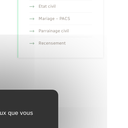
Etat civil
Mariage – PACS
Parrainage civil
Recensement
ceux que vous