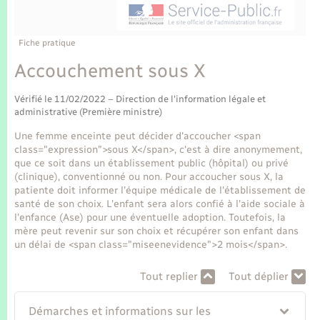
Enfants – Jeunes
Tourisme
Travaux - Autorisation d’occupation de l’espace
public
Transports scolaires
Mariage – PACS
Compétences
Etat-civil - Papiers - Citoyenneté
Fiche pratique
Accouchement sous X
Parrainage civil
Plan interactif
Logement - Urbanisme
Vérifié le 11/02/2022 – Direction de l'information légale et
Recensement
Présentation de la commune
administrative (Première ministre)
Loisirs
Une femme enceinte peut décider d'accoucher <span
Publications
class="expression">sous X</span>, c'est à dire anonymement,
Nouvel habitant
que ce soit dans un établissement public (hôpital) ou privé
(clinique), conventionné ou non. Pour accoucher sous X, la
La Communauté de communes
patiente doit informer l'équipe médicale de l'établissement de
Numérique
santé de son choix. L'enfant sera alors confié à l'aide sociale à
l'enfance (Ase) pour une éventuelle adoption. Toutefois, la
mère peut revenir sur son choix et récupérer son enfant dans
Organisation d’événement
un délai de <span class="miseenevidence">2 mois</span>.
Tout replier
Tout déplier
Sécurité - Prévention
Démarches et informations sur les