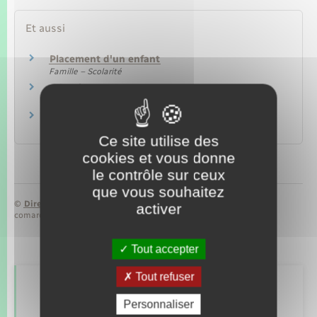
Et aussi
Placement d'un enfant
Famille – Scolarité
Adoption
Famille – Scolarité
Pupille de l'État : placement d'un enfant
Famille – Scolarité
Ce site utilise des
cookies et vous donne
le contrôle sur ceux
que vous souhaitez
©
Direction de l’information légale et administrative
activer
comarquage developpé par
baseo.io
Tout accepter
Tout refuser
Retrouvez aussi
Personnaliser