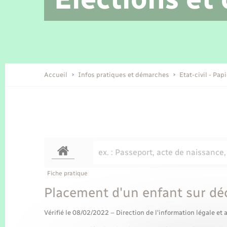
Location de 2 roues
Etat civil
Conseil municipal
Petite enfance
Tourisme
Travaux - Autorisation d’occupation
Enfants – Jeunes
de l’espace public
Recensement
Présentation de la commune
Accueil
Infos pratiques et démarches
Etat-civil - Pap
Loisirs
Organisation d’événement
Transports
Fiche pratique
Placement d'un enfant sur déc
Vérifié le 08/02/2022 – Direction de l'information légale et 