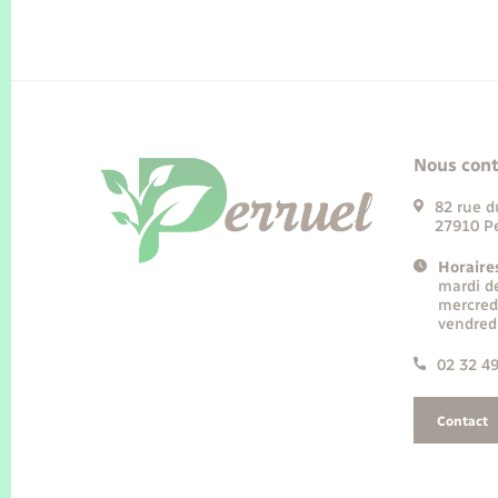
Nous cont
82 rue d
27910 Pe
Horaire
mardi d
mercred
vendred
02 32 4
Contact