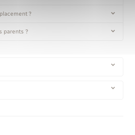
placement ?
s parents ?