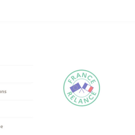
ons
me