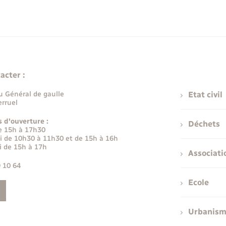
acter :
u Général de gaulle
Etat civil
rruel
s d'ouverture :
Déchets
e 15h à 17h30
i de 10h30 à 11h30 et de 15h à 16h
i de 15h à 17h
Associati
9 10 64
Ecole
Urbanis