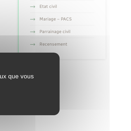
Etat civil
Mariage – PACS
Parrainage civil
Recensement
ceux que vous