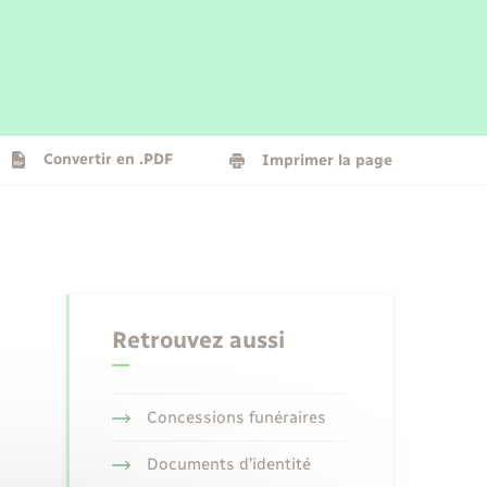
Parrainage civil
Plan interactif
Logement - Urbanisme
La Communauté de communes
Convertir en .PDF
Imprimer la page
Numérique
Seniors
Retrouvez aussi
Concessions funéraires
Documents d’identité