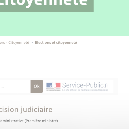
Transports scolaires
Mariage – PACS
Compétences
Etat-civil - Papiers -
Citoyenneté
Publications
iers - Citoyenneté
Elections et citoyenneté
Nouvel habitant
Sécurité - Prévention
Voirie et espace public
ision judiciaire
administrative (Première ministre)