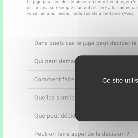
Le juge peut décider de placer un enfant en danger c'est-
est le cas, par exemple d'un enfant livré à lui-même ou
voisin, un ami, l'école, l'aide sociale à l'enfance (ASE).
Dans quels cas le juge peut décider le
Qui peut demander au juge le placeme
Comment faire la demande au juge ?
Ce site util
Quelles sont les personnes informées
Que peut décider le juge ?
Peut-on faire appel de la décision ?