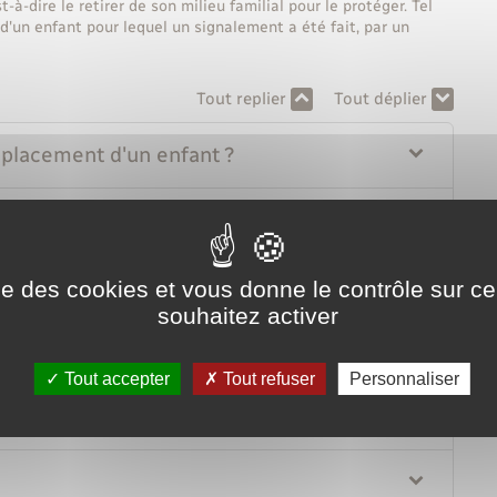
à-dire le retirer de son milieu familial pour le protéger. Tel
 d'un enfant pour lequel un signalement a été fait, par un
Tout replier
Tout déplier
 placement d'un enfant ?
nt d'un enfant ?
ise des cookies et vous donne le contrôle sur 
souhaitez activer
 ou convoquées par le juge ?
Tout accepter
Tout refuser
Personnaliser