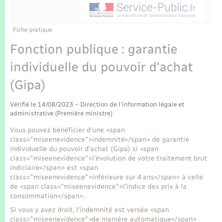
Enfants – Jeunes
Tourisme
Travaux - Autorisation d’occupation de l’espace
public
Transports scolaires
Mariage – PACS
Compétences
Etat-civil - Papiers - Citoyenneté
Fiche pratique
Fonction publique : garantie
Parrainage civil
Plan interactif
Logement - Urbanisme
individuelle du pouvoir d'achat
Recensement
Présentation de la commune
(Gipa)
Loisirs
Publications
Vérifié le 14/08/2023 – Direction de l'information légale et
Nouvel habitant
administrative (Première ministre)
La Communauté de communes
Vous pouvez bénéficier d'une <span
Numérique
class="miseenevidence">indemnité</span> de garantie
individuelle du pouvoir d'achat (Gipa) si <span
class="miseenevidence">l'évolution de votre traitement brut
Organisation d’événement
indiciaire</span> est <span
class="miseenevidence">inférieure sur 4 ans</span> à celle
de <span class="miseenevidence">l'indice des prix à la
Sécurité - Prévention
consommation</span>.
Si vous y avez droit, l'indemnité est versée <span
class="miseenevidence">de manière automatique</span>