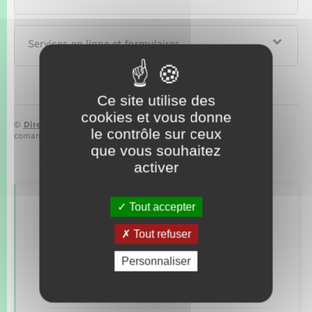
Services en ligne et formulaires
Ce site utilise des
cookies et vous donne
©
Direction de l’information légale et administrative
le contrôle sur ceux
comarquage developpé par
baseo.io
que vous souhaitez
activer
Tout accepter
Retrouvez aussi
Tout refuser
Personnaliser
Concessions funéraires
Documents d’identité