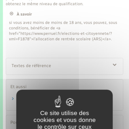
obtenez le même niveau de qualification.
À savoir
si vous avez moins de moins de 18 ans, vous pouvez, sous
conditions, bénéficier de <a
href="https://www.perruel.fr/elections-et-citoyennete/?
xml=F1878">l'allocation de rentrée scolaire (ARS)</a>.
Textes de référence
Et aussi
Contrat d'apprentissage
Travail – Formation
Ce site utilise des
cookies et vous donne
Pour en savoir plus
le contrôle sur ceux