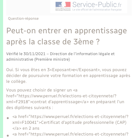
Enfants – Jeunes
Tourisme
Travaux - Autorisation d’occupation de l’espace
public
Transports scolaires
Mariage – PACS
Compétences
Etat-civil - Papiers - Citoyenneté
Question-réponse
Peut-on entrer en apprentissage
Parrainage civil
Plan interactif
Logement - Urbanisme
après la classe de 3ème ?
Recensement
Présentation de la commune
Loisirs
Vérifié le 30/11/2021 – Direction de l'information légale et
administrative (Première ministre)
Publications
Oui. Si vous êtes en 3<Exposant>e</Exposant>, vous pouvez
Nouvel habitant
décider de poursuivre votre formation en apprentissage après
La Communauté de communes
le collège.
Numérique
Vous pouvez choisir de signer un <a
href="https://www.perruel.fr/elections-et-citoyennete/?
xml=F2918">contrat d'apprentissage</a> en préparant l'un
Organisation d’événement
des diplômes suivants :
<a href="https://www.perruel.fr/elections-et-citoyennete/?
Sécurité - Prévention
xml=F10041">Certificat d'aptitude professionnelle (CAP)
</a> en 2 ans
<a href="https://www.perruel.fr/elections-et-citoyennete/?