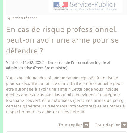
Enfants – Jeunes
Tourisme
Travaux - Autorisation d’occupation de l’espace
public
Transports scolaires
Mariage – PACS
Compétences
Etat-civil - Papiers - Citoyenneté
Question-réponse
En cas de risque professionnel,
Parrainage civil
Plan interactif
Logement - Urbanisme
peut-on avoir une arme pour se
Recensement
Présentation de la commune
défendre ?
Loisirs
Publications
Vérifié le 11/02/2022 – Direction de l'information légale et
Nouvel habitant
administrative (Première ministre)
La Communauté de communes
Vous vous demandez si une personne exposée à un risque
Numérique
pour sa sécurité du fait de son activité professionnelle peut
être autorisée à avoir une arme ? Cette page vous indique
quelles armes de <span class="miseenevidence">catégorie
Organisation d’événement
B</span> peuvent être autorisées (certaines armes de poing,
certains générateurs d'aérosols incapacitants) et les règles à
respecter pour les acheter et les détenir.
Sécurité - Prévention
Tout replier
Tout déplier