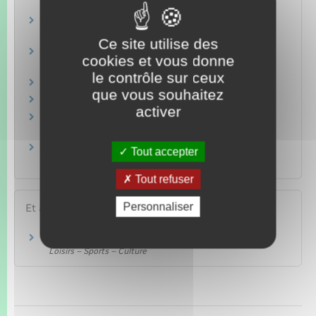
situation ?
Détenir une arme pour le tir sportif : quelles
sont les règles ?
Ce site utilise des
Comment faire si vous trouvez ou si vous
cookies et vous donne
héritez d'une arme ?
le contrôle sur ceux
Qui peut porter et transporter une arme ?
que vous souhaitez
Un mineur peut-il détenir une arme ?
activer
Détention d'une arme : faut-il signaler son
changement d'adresse ?
Que faire en cas de vol ou de perte d'une arme
Tout accepter
?
Tout refuser
Personnaliser
Et aussi
Arme de catégorie B (soumise à autorisation)
Loisirs – Sports – Culture