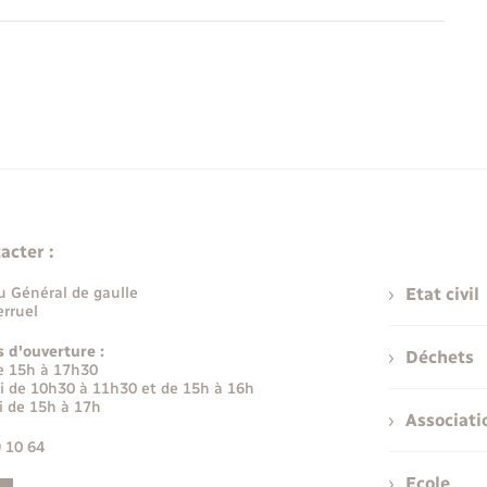
acter :
u Général de gaulle
Etat civil
rruel
s d'ouverture :
Déchets
e 15h à 17h30
i de 10h30 à 11h30 et de 15h à 16h
i de 15h à 17h
Associati
9 10 64
Ecole