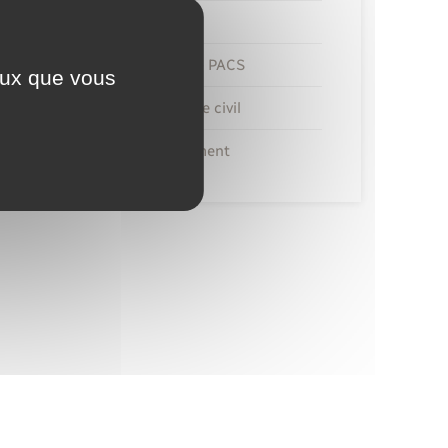
Etat civil
Mariage – PACS
ceux que vous
Parrainage civil
Recensement