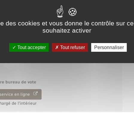
administrative (Première ministre)
nscription d'office ou inscription volontaire) ?
ise des cookies et vous donne le contrôle sur 
souhaitez activer
Tout accepter
Tout refuser
Personnaliser
otre bureau de vote
service en ligne
hargé de l'intérieur