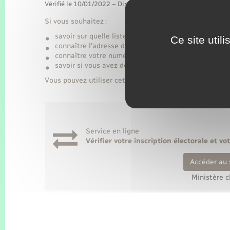
Vérifié le 10/01/2022 – Direction de l'information légale et 
Si vous souhaitez :
savoir sur quelle liste électorale vous êtes inscrit (i
Ce site util
connaître l'adresse de votre bureau de vote ?
connaître votre numéro national d'électeur ?
savoir si vous avez des procurations en cours ?
Vous pouvez utiliser cette démarche en ligne :
Service en ligne
Vérifier votre inscription électorale et v
Accéder au 
Ministère c