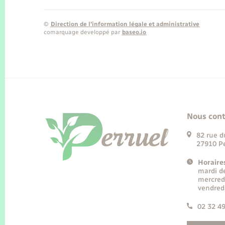
©
Direction de l’information légale et administrative
comarquage developpé par
baseo.io
Nous cont
82 rue d
27910 Pe
Horaire
mardi d
mercred
vendred
02 32 4