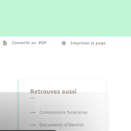
Parrainage civil
Plan interactif
Logement - Urbanisme
La Communauté de communes
Convertir en .PDF
Imprimer la page
Numérique
Seniors
Retrouvez aussi
Concessions funéraires
Documents d’identité