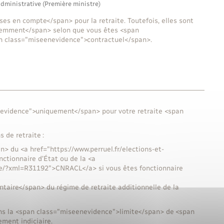
administrative (Première ministre)
es en compte</span> pour la retraite. Toutefois, elles sont
remment</span> selon que vous êtes <span
n class="miseenevidence">contractuel</span>.
evidence">uniquement</span> pour votre retraite <span
 de retraite :
> du <a href="https://www.perruel.fr/elections-et-
ctionnaire d’État ou de la <a
ete/?xml=R31192">CNRACL</a> si vous êtes fonctionnaire
taire</span> du régime de retraite additionnelle de la
ans la <span class="miseenevidence">limite</span> de <span
ment indiciaire.