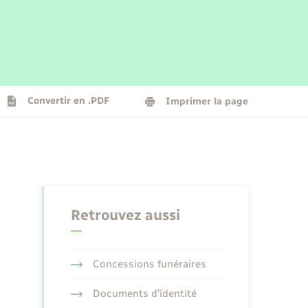
Parrainage civil
Plan interactif
Logement - Urbanisme
La Communauté de communes
Convertir en .PDF
Imprimer la page
Numérique
Seniors
Retrouvez aussi
Concessions funéraires
Documents d’identité