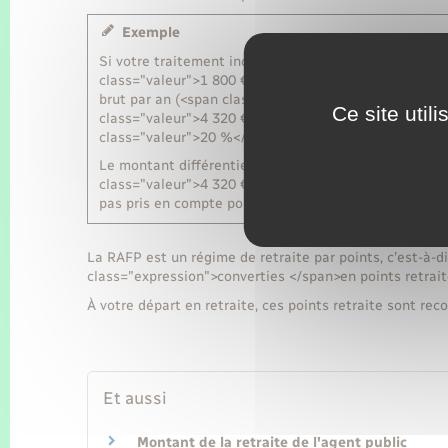
Exemple
Si votre traitement indiciaire brut est de <span clas
class="valeur">1 800 €</span> par mois) et le monta
brut par an (<span class="valeur">450 €</span> par m
Ce site util
class="valeur">4 320 €</span> par an (<span class="v
class="valeur">20 %</span> de <span class="valeur"
Le montant différentiel de primes (<span class="val
class="valeur">4 320 €</span> = <span class="valeur"
pas pris en compte pour la retraite.
La RAFP est un régime de retraite par points, c'est-à-d
class="expression">converties </span>en points retrait
À votre départ en retraite, ces points retraite sont re
Et aussi
Montant de la retraite de l'agent public