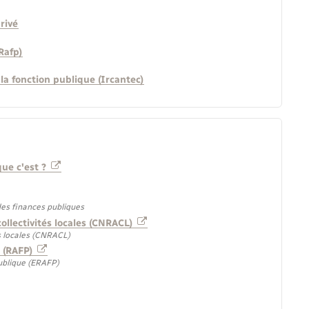
rivé
Rafp)
la fonction publique (Ircantec)
que c'est ?
 des finances publiques
ollectivités locales (CNRACL)
és locales (CNRACL)
e (RAFP)
publique (ERAFP)