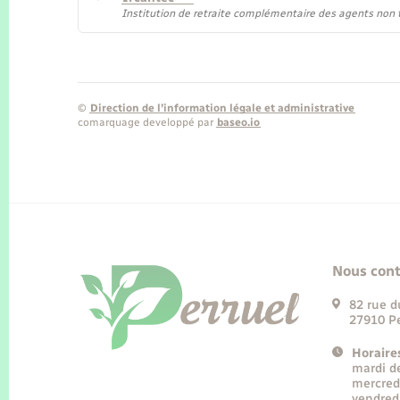
Institution de retraite complémentaire des agents non tit
©
Direction de l’information légale et administrative
comarquage developpé par
baseo.io
Nous cont
82 rue d
27910 Pe
Horaire
mardi d
mercred
vendred