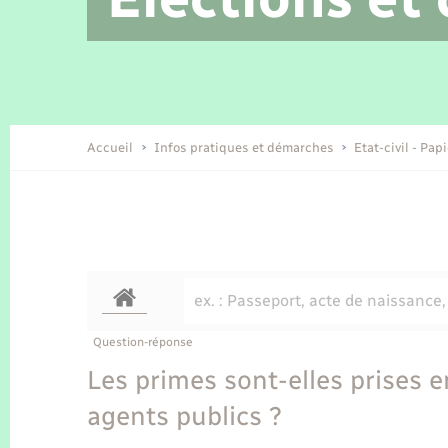
Location de 2 roues
Etat civil
Conseil municipal
Petite enfance
Tourisme
Travaux - Autorisation d’occupation
Enfants – Jeunes
de l’espace public
Recensement
Présentation de la commune
Accueil
Infos pratiques et démarches
Etat-civil - Pap
Loisirs
Organisation d’événement
Transports
Question-réponse
Les primes sont-elles prises e
agents publics ?