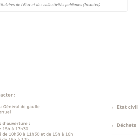
ulaires de l'État et des collectivités publiques (Ircantec)
acter :
u Général de gaulle
Etat civil
rruel
s d'ouverture :
Déchets
e 15h à 17h30
i de 10h30 à 11h30 et de 15h à 16h
i de 15h à 17h