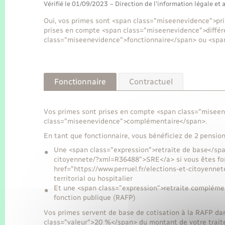
Vérifié le 01/09/2023 – Direction de l'information légale et 
Oui, vos primes sont <span class="miseenevidence">pris
prises en compte <span class="miseenevidence">diffé
class="miseenevidence">fonctionnaire</span> ou <spa
Fonctionnaire
Contractuel
Vos primes sont prises en compte <span class="miseen
class="miseenevidence">complémentaire</span>.
En tant que fonctionnaire, vous bénéficiez de 2 pensions
Une <span class="expression">retraite de base</span
citoyennete/?xml=R36488">SRE</a> si vous êtes fon
href="https://www.perruel.fr/elections-et-citoyenn
territorial ou hospitalier
Et une <span class="expression">retraite complémen
fonction publique (RAFP)
Vos primes servent de base de cotisation à la RAFP d
class="valeur">20 %</span> du montant de votre traite