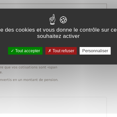
s="valeur">21 600 €</span> par an (<span
nt de vos primes de <span class="valeur">5 400 €</span>
ois), vous ne cotisez à la RAFP que sur <span
ise des cookies et vous donne le contrôle sur 
aleur">360 €</span> par mois), c'est-à-dire <span
souhaitez activer
>21 600 €</span>.
eur">5 400 €</span> – <span
>1 080 €</span>) ne donne lieu à aucune cotisation et n'est
Tout accepter
Tout refuser
Personnaliser
ire que vos cotisations sont <span
e.
convertis en un montant de pension.