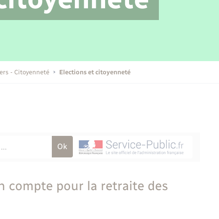
Transports scolaires
Mariage – PACS
Compétences
Etat-civil - Papiers -
Citoyenneté
Publications
iers - Citoyenneté
Elections et citoyenneté
Nouvel habitant
Sécurité - Prévention
Voirie et espace public
n compte pour la retraite des