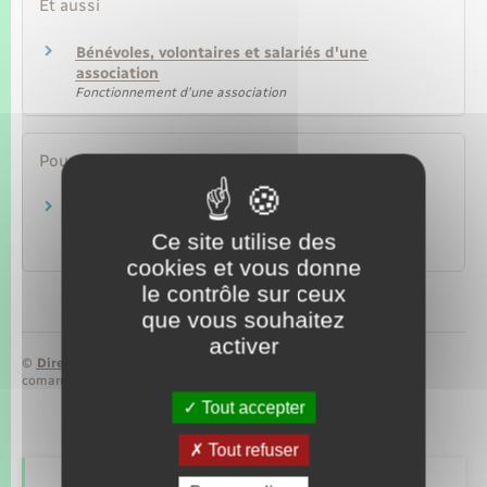
Et aussi
Bénévoles, volontaires et salariés d'une
association
Fonctionnement d'une association
Pour en savoir plus
Fonds pour le développement de la vie
associative (FDVA)
Ce site utilise des
Ministère chargé de la vie associative
cookies et vous donne
le contrôle sur ceux
que vous souhaitez
activer
©
Direction de l’information légale et administrative
comarquage developpé par
baseo.io
Tout accepter
Tout refuser