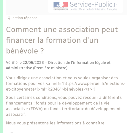
Enfants – Jeunes
Tourisme
Travaux - Autorisation d’occupation de l’espace
public
Transports scolaires
Mariage – PACS
Compétences
Etat-civil - Papiers - Citoyenneté
Question-réponse
Comment une association peut
Parrainage civil
Plan interactif
Logement - Urbanisme
financer la formation d'un
Recensement
Présentation de la commune
bénévole ?
Loisirs
Publications
Vérifié le 22/05/2023 – Direction de l'information légale et
Nouvel habitant
administrative (Première ministre)
La Communauté de communes
Vous dirigez une association et vous voulez organiser des
Numérique
formations pour vos <a href="https://www.perruel.fr/elections-
et-citoyennete/?xml=R2046">bénévoles</a> ?
Sous certaines conditions, vous pouvez recourir à différents
Organisation d’événement
financements : fonds pour le développement de la vie
associative (FDVA) ou fonds territoriaux du développement
associatif.
Sécurité - Prévention
Nous vous présentons les informations à connaître.