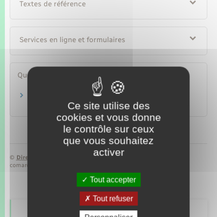
Textes de référence
Services en ligne et formulaires
Questions ? Réponses !
Peut-on faire payer les frais d'état des lieux au
Ce site utilise des
locataire ?
cookies et vous donne
le contrôle sur ceux
que vous souhaitez
activer
©
Direction de l’information légale et administrative
comarquage developpé par
baseo.io
Tout accepter
Tout refuser