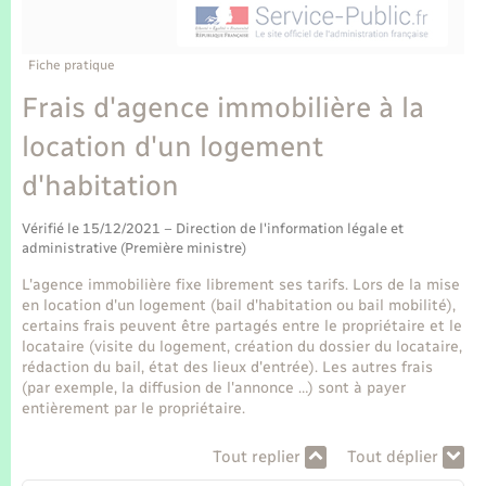
Enfants – Jeunes
Tourisme
Travaux - Autorisation d’occupation de l’espace
public
Transports scolaires
Mariage – PACS
Compétences
Etat-civil - Papiers - Citoyenneté
Fiche pratique
Frais d'agence immobilière à la
Parrainage civil
Plan interactif
Logement - Urbanisme
location d'un logement
Recensement
Présentation de la commune
d'habitation
Loisirs
Publications
Vérifié le 15/12/2021 – Direction de l'information légale et
Nouvel habitant
administrative (Première ministre)
La Communauté de communes
L'agence immobilière fixe librement ses tarifs. Lors de la mise
Numérique
en location d'un logement (bail d'habitation ou bail mobilité),
certains frais peuvent être partagés entre le propriétaire et le
locataire (visite du logement, création du dossier du locataire,
Organisation d’événement
rédaction du bail, état des lieux d'entrée). Les autres frais
(par exemple, la diffusion de l'annonce …) sont à payer
entièrement par le propriétaire.
Sécurité - Prévention
Tout replier
Tout déplier