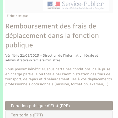
Enfants – Jeunes
Tourisme
Travaux - Autorisation d’occupation de l’espace
public
Transports scolaires
Mariage – PACS
Compétences
Etat-civil - Papiers - Citoyenneté
Fiche pratique
Remboursement des frais de
Parrainage civil
Plan interactif
Logement - Urbanisme
déplacement dans la fonction
Recensement
Présentation de la commune
publique
Loisirs
Publications
Vérifié le 21/09/2023 – Direction de l'information légale et
Nouvel habitant
administrative (Première ministre)
La Communauté de communes
Vous pouvez bénéficier, sous certaines conditions, de la prise
Numérique
en charge partielle ou totale par l’administration des frais de
transport, de repas et d’hébergement liés à vos déplacements
professionnels occasionnels (mission, formation, examen, …).
Organisation d’événement
Sécurité - Prévention
Fonction publique d'État (FPE)
Territoriale (FPT)