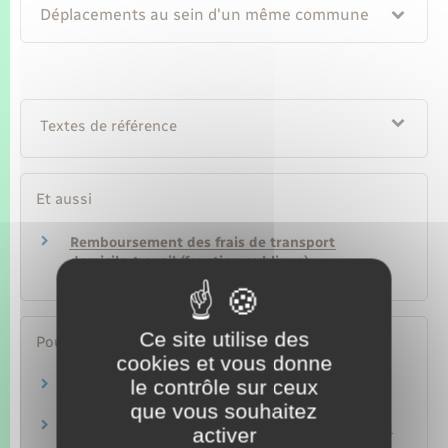
Déplacements au sein d'un même commune
Textes de référence
Et aussi
Remboursement des frais de transport
domicile-travail (fonction publique)
Travail – Formation
Ce site utilise des
Pour en savoir plus
cookies et vous donne
le contrôle sur ceux
Communes de la métropole du Grand Paris
Legifrance
que vous souhaitez
Indemnités journalières de mission temporaire
activer
à l'étranger