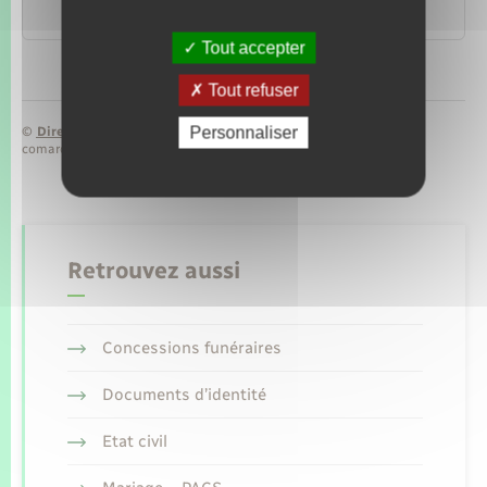
Legifrance
Tout accepter
Tout refuser
Personnaliser
©
Direction de l’information légale et administrative
comarquage developpé par
baseo.io
Retrouvez aussi
Concessions funéraires
Documents d’identité
Etat civil