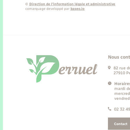
©
Direction de l’information légale et administrative
comarquage developpé par
baseo.io
Nous cont
82 rue d
27910 Pe
Horaire
mardi d
mercred
vendred
02 32 4
Contact