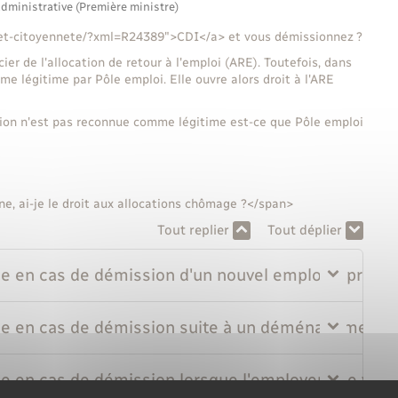
administrative (Première ministre)
s-et-citoyennete/?xml=R24389">CDI</a> et vous démissionnez ?
er de l'allocation de retour à l'emploi (ARE). Toutefois, dans
e légitime par Pôle emploi. Elle ouvre alors droit à l'ARE
ssion n'est pas reconnue comme légitime est-ce que Pôle emploi
e, ai-je le droit aux allocations chômage ?</span>
Tout replier
Tout déplier
en cas de démission d'un nouvel emploi repris sui
e en cas de démission suite à un déménagement ?
en cas de démission lorsque l'employeur ne vous v