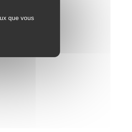
élictueux au travail (violences physiques, harcèle
ceux que vous
ntreprise et que celle-ci ferme pour des raisons 
on professionnelle ?
ique ou en volontariat ?
t de droits à l'ARE ?