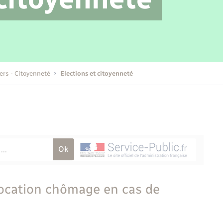
Transports scolaires
Mariage – PACS
Compétences
Etat-civil - Papiers -
Citoyenneté
Publications
iers - Citoyenneté
Elections et citoyenneté
Nouvel habitant
Sécurité - Prévention
Voirie et espace public
llocation chômage en cas de