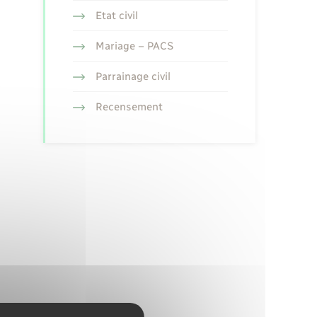
Etat civil
Mariage – PACS
Parrainage civil
Recensement
te à un licenciement ?
erse plus votre salaire ?