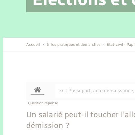
Location de 2 roues
Etat civil
Conseil municipal
Petite enfance
Tourisme
Travaux - Autorisation d’occupation
Enfants – Jeunes
de l’espace public
Recensement
Présentation de la commune
Accueil
Infos pratiques et démarches
Etat-civil - Pap
Loisirs
Organisation d’événement
Transports
Question-réponse
Un salarié peut-il toucher l'a
démission ?