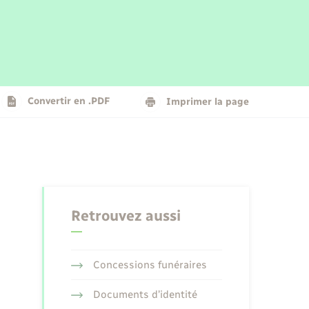
Parrainage civil
Plan interactif
Logement - Urbanisme
La Communauté de communes
Convertir en .PDF
Imprimer la page
Numérique
Seniors
Retrouvez aussi
Concessions funéraires
Documents d’identité