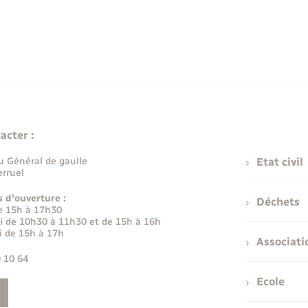
acter :
u Général de gaulle
Etat civil
rruel
s d'ouverture :
Déchets
e 15h à 17h30
i de 10h30 à 11h30 et de 15h à 16h
i de 15h à 17h
Associati
9 10 64
Ecole