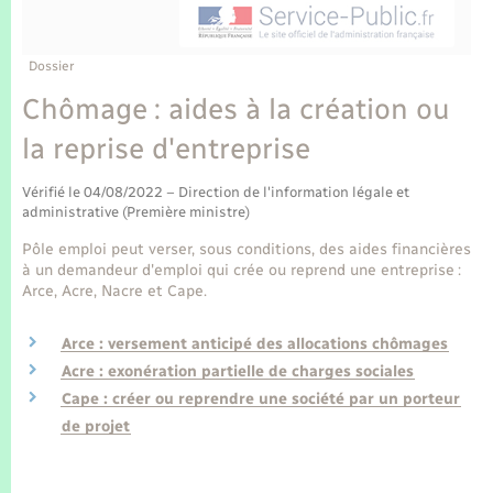
Enfants – Jeunes
Tourisme
Travaux - Autorisation d’occupation de l’espace
public
Transports scolaires
Mariage – PACS
Compétences
Etat-civil - Papiers - Citoyenneté
Dossier
Chômage : aides à la création ou
Parrainage civil
Plan interactif
Logement - Urbanisme
la reprise d'entreprise
Recensement
Présentation de la commune
Loisirs
Vérifié le 04/08/2022 – Direction de l'information légale et
administrative (Première ministre)
Publications
Pôle emploi peut verser, sous conditions, des aides financières
Nouvel habitant
à un demandeur d'emploi qui crée ou reprend une entreprise :
La Communauté de communes
Arce, Acre, Nacre et Cape.
Numérique
Arce : versement anticipé des allocations chômages
Organisation d’événement
Acre : exonération partielle de charges sociales
Cape : créer ou reprendre une société par un porteur
de projet
Sécurité - Prévention