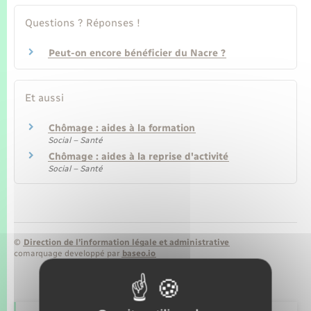
Seniors
Questions ? Réponses !
Transports
Peut-on encore bénéficier du Nacre ?
Voirie et espace public
Et aussi
Chômage : aides à la formation
Social – Santé
Chômage : aides à la reprise d'activité
Social – Santé
©
Direction de l’information légale et administrative
comarquage developpé par
baseo.io