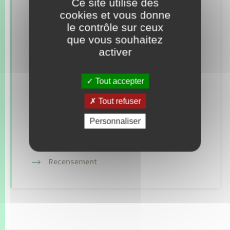
Ce site utilise des
Retrouvez aussi
cookies et vous donne
le contrôle sur ceux
que vous souhaitez
activer
Concessions funéraires
Documents d’identité
Tout accepter
Etat civil
Tout refuser
Mariage – PACS
Personnaliser
Parrainage civil
Recensement