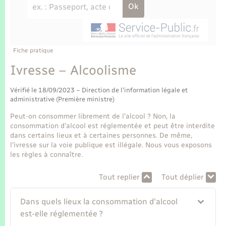
Enfants – Jeunes
Tourisme
Travaux - Autorisation d’occupation de l’espace
public
Transports scolaires
Mariage – PACS
Compétences
Etat-civil - Papiers - Citoyenneté
Parrainage civil
Plan interactif
Fiche pratique
Logement - Urbanisme
Ivresse – Alcoolisme
Recensement
Présentation de la commune
Loisirs
Vérifié le 18/09/2023 – Direction de l'information légale et
administrative (Première ministre)
Publications
Nouvel habitant
Peut-on consommer librement de l'alcool ? Non, la
consommation d'alcool est réglementée et peut être interdite
La Communauté de communes
dans certains lieux et à certaines personnes. De même,
Numérique
l'ivresse sur la voie publique est illégale. Nous vous exposons
les règles à connaître.
Organisation d’événement
Tout replier
Tout déplier
Sécurité - Prévention
Dans quels lieux la consommation d'alcool
est-elle réglementée ?