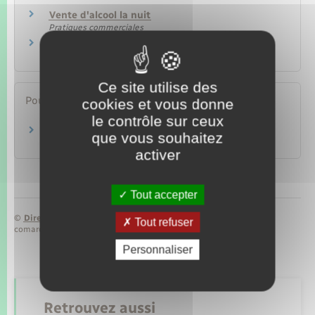
Vente d'alcool la nuit
Pratiques commerciales
Alcool au volant
Transports – Mobilité
Ce site utilise des
Pour en savoir plus
cookies et vous donne
le contrôle sur ceux
Alcool : cadre légal
que vous souhaitez
Ministère chargé de la santé
activer
Tout accepter
©
Direction de l’information légale et administrative
Tout refuser
comarquage developpé par
baseo.io
Personnaliser
Retrouvez aussi