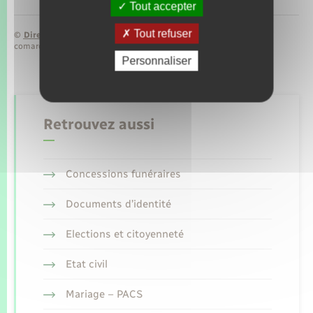
Tout accepter
Tout refuser
©
Direction de l’information légale et administrative
comarquage developpé par
baseo.io
Personnaliser
Retrouvez aussi
Concessions funéraires
Documents d’identité
Elections et citoyenneté
Etat civil
Mariage – PACS