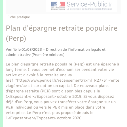
Enfants – Jeunes
Tourisme
Travaux - Autorisation d’occupation de l’espace
public
Transports scolaires
Mariage – PACS
Compétences
Etat-civil - Papiers - Citoyenneté
Fiche pratique
Plan d'épargne retraite populaire
Parrainage civil
Plan interactif
Logement - Urbanisme
(Perp)
Recensement
Présentation de la commune
Loisirs
Vérifié le 01/08/2023 – Direction de l'information légale et
administrative (Première ministre)
Publications
Le plan d'épargne retraite populaire (Perp) est une épargne à
Nouvel habitant
long terme. Il vous permet d'économiser pendant votre vie
La Communauté de communes
active et d'avoir à la retraite une <a
Numérique
href="https://www.perruel.fr/recensement/?xml=R2773">rente
viagère</a> et sur option un capital. De nouveaux plans
d'épargne retraite (PER) sont disponibles depuis le
Organisation d’événement
1<Exposant>er</Exposant> octobre 2019. Si vous disposez
déjà d'un Perp, vous pouvez transférer votre épargne sur un
PER individuel ou vers le PER mis en place dans votre
Sécurité - Prévention
entreprise. Le Perp n'est plus proposé depuis le
1<Exposant>er</Exposant> octobre 2020.