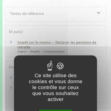
Textes de référence
Et aussi
Impôt sur le revenu – Déclarer les pensions de
retraite
Argent – Impôts – Consommation
Pour en savoir plus
Ce site utilise des
Épargner dans un PERP
cookies et vous donne
Institut national de la consommation (INC)
le contrôle sur ceux
Brochure pratique 2023 – Déclaration des
que vous souhaitez
revenus de 2022
Ministère chargé des finances
activer