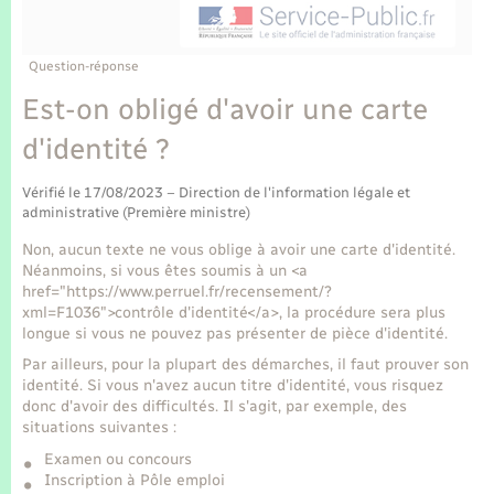
Enfants – Jeunes
Tourisme
Travaux - Autorisation d’occupation de l’espace
public
Transports scolaires
Mariage – PACS
Compétences
Etat-civil - Papiers - Citoyenneté
Question-réponse
Est-on obligé d'avoir une carte
Parrainage civil
Plan interactif
Logement - Urbanisme
d'identité ?
Recensement
Présentation de la commune
Loisirs
Vérifié le 17/08/2023 – Direction de l'information légale et
administrative (Première ministre)
Publications
Non, aucun texte ne vous oblige à avoir une carte d'identité.
Nouvel habitant
Néanmoins, si vous êtes soumis à un <a
La Communauté de communes
href="https://www.perruel.fr/recensement/?
Numérique
xml=F1036">contrôle d'identité</a>, la procédure sera plus
longue si vous ne pouvez pas présenter de pièce d'identité.
Par ailleurs, pour la plupart des démarches, il faut prouver son
Organisation d’événement
identité. Si vous n'avez aucun titre d'identité, vous risquez
donc d'avoir des difficultés. Il s'agit, par exemple, des
situations suivantes :
Sécurité - Prévention
Examen ou concours
Inscription à Pôle emploi