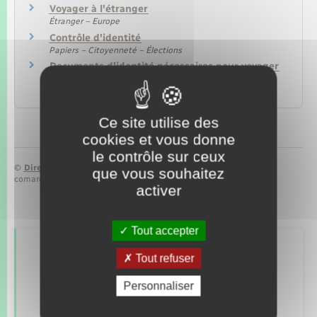
Voyager à l'étranger
Étranger – Europe
Contrôle d'identité
Papiers – Citoyenneté – Élections
Documents d'identité nécessaires pour voyager
en avion
Transports – Mobilité
Ce site utilise des
cookies et vous donne
le contrôle sur ceux
©
Direction de l’information légale et administrative
que vous souhaitez
comarquage developpé par
baseo.io
activer
Tout accepter
Retrouvez aussi
Tout refuser
Personnaliser
Concessions funéraires