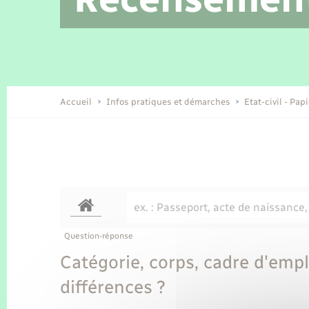
Location de 2 roues
Etat civil
Conseil municipal
Petite enfance
Tourisme
Travaux - Autorisation d’occupation
Enfants – Jeunes
de l’espace public
Recensement
Présentation de la commune
Accueil
Infos pratiques et démarches
Etat-civil - Pap
Loisirs
Organisation d’événement
Transports
Question-réponse
Catégorie, corps, cadre d'empl
différences ?