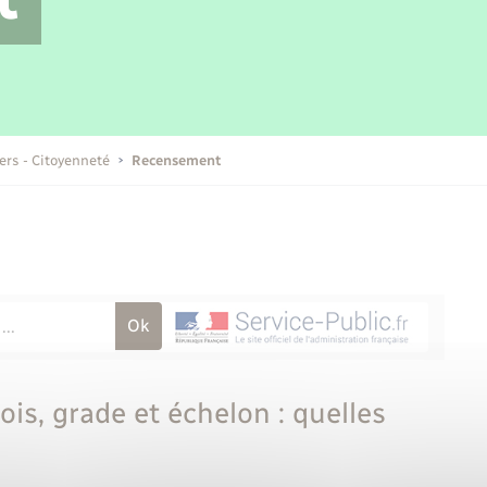
Transports scolaires
Mariage – PACS
Compétences
Etat-civil - Papiers -
Citoyenneté
Publications
iers - Citoyenneté
Recensement
Nouvel habitant
Sécurité - Prévention
Voirie et espace public
ois, grade et échelon : quelles