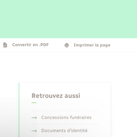
Parrainage civil
Plan interactif
Logement - Urbanisme
La Communauté de communes
Convertir en .PDF
Imprimer la page
Numérique
Seniors
Retrouvez aussi
Concessions funéraires
Documents d’identité