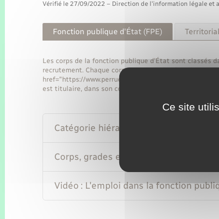
Vérifié le 27/09/2022 – Direction de l'information légale et 
Fonction publique d'État (FPE)
Territoria
Les corps de la fonction publique d’État sont classés d
recrutement. Chaque corps regroupe des fonctionnaire
href="https://www.perruel.fr/recensement/?xml=R17710">
est titulaire, dans son corps, d'un grade et, dans ce gra
Ce site util
Catégorie hiérarchique (A, B ou C)
Corps, grades et échelons
Vidéo : L'emploi dans la fonction pub