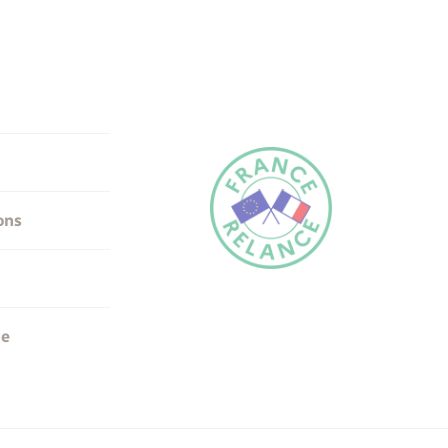
ons
me