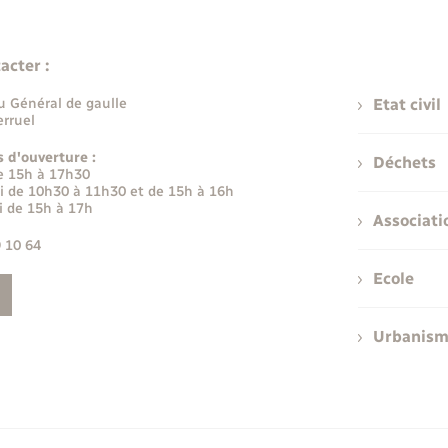
acter :
u Général de gaulle
Etat civil
rruel
s d'ouverture :
Déchets
e 15h à 17h30
i de 10h30 à 11h30 et de 15h à 16h
i de 15h à 17h
Associati
9 10 64
Ecole
Urbanis