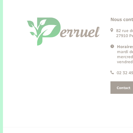
Nous cont
82 rue d
27910 Pe
Horaire
mardi d
mercred
vendred
02 32 4
Contact