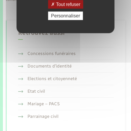
Tout refuser
Personnaliser
Retrouvez aussi
Concessions funéraires
Documents d’identité
Elections et citoyenneté
Etat civil
Mariage – PACS
Parrainage civil