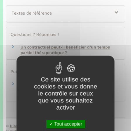
Textes de référence
Questions ? Réponses !
Un contractuel peut-il bénéficier d'un temps
partiel thérapeutique ?
Pour en savoir plus
Ce site utilise des
Foire aux questions : le temps partiel pour
cookies et vous donne
motif thérapeutique dans la FPE
le contrôle sur ceux
Ministère chargé de la fonction publique
que vous souhaitez
activer
Tout accepter
©
Direction de l’information légale et administrative
comarquage developpé par
baseo.io