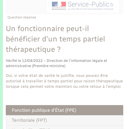
Enfants – Jeunes
Tourisme
Travaux - Autorisation d’occupation de l’espace
public
Transports scolaires
Mariage – PACS
Compétences
Etat-civil - Papiers - Citoyenneté
Question-réponse
Un fonctionnaire peut-il
Parrainage civil
Plan interactif
Logement - Urbanisme
bénéficier d'un temps partiel
Recensement
Présentation de la commune
thérapeutique ?
Loisirs
Publications
Vérifié le 12/04/2022 – Direction de l'information légale et
Nouvel habitant
administrative (Première ministre)
La Communauté de communes
Oui, si votre état de santé le justifie, vous pouvez être
Numérique
autorisé à travailler à temps partiel pour raison thérapeutique
lorsque cela permet votre maintien ou votre retour à l'emploi.
Organisation d’événement
Fonction publique d'État (FPE)
Sécurité - Prévention
Territoriale (FPT)