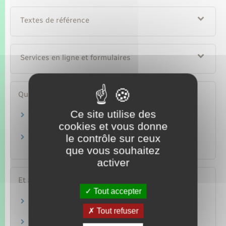
Textes de référence
Services en ligne et formulaires
Questions ? Réponses !
Ce site utilise des
Covid et interdictions de voyages : quelles sont
cookies et vous donne
les règles ?
le contrôle sur ceux
Avec quels documents un mineur français
peut-il voyager à l'étranger ?
que vous souhaitez
activer
Et aussi
Tout accepter
Voyager à l'étranger
Tout refuser
Étranger – Europe
Carte d'identité