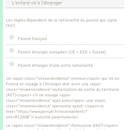
Seniors
L'enfant vit à l'étranger
Transports
Les règles dépendent de la nationalité du parent qui signe
l'AST.
Voirie et espace public
Parent français
Parent étranger européen (UE + EEE + Suisse)
Parent étranger d'une autre nationalité
Un <span class="miseenevidence">mineur</span> qui vit en
France et voyage à l'étranger doit avoir une <span
class="miseenevidence">autorisation de sortie du territoire
(AST)</span> s'il ne voyage <span
class="miseenevidence">pas avec</span> une <span
class="miseenevidence">personne ayant </span><a
href="https://www.perruel.fr/recensement/?
xml=R12506">l'autorité parentale</a>.
Le <span class="miseenevidence">formulaire d'AST</span>