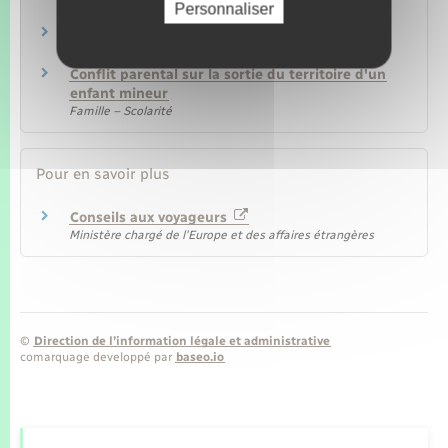
Personnaliser
Papiers – Citoyenneté – Élections
Passeport
Papiers – Citoyenneté – Élections
Conflit parental sur la sortie du territoire d'un
enfant mineur
Famille – Scolarité
Pour en savoir plus
Conseils aux voyageurs
Ministère chargé de l'Europe et des affaires étrangères
©
Direction de l’information légale et administrative
comarquage developpé par
baseo.io