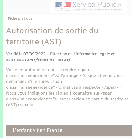
Enfants – Jeunes
Tourisme
Travaux - Autorisation d’occupation de l’espace
public
Transports scolaires
Mariage – PACS
Compétences
Etat-civil - Papiers - Citoyenneté
Fiche pratique
Autorisation de sortie du
Parrainage civil
Plan interactif
Logement - Urbanisme
territoire (AST)
Recensement
Présentation de la commune
Loisirs
Vérifié le 07/09/2022 – Direction de l'information légale et
administrative (Première ministre)
Publications
Votre enfant mineur doit se rendre <span
Nouvel habitant
class="miseenevidence">à l'étranger</span> et vous vous
La Communauté de communes
demandez s'il y a des <span
Numérique
class="miseenevidence">formalités à respecter</span> ?
Nous vous indiquons les règles à connaître sur <span
class="miseenevidence">l'autorisation de sortie du territoire
Organisation d’événement
(AST)</span>.
Sécurité - Prévention
L'enfant vit en France