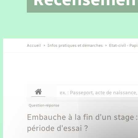
Location de 2 roues
Etat civil
Conseil municipal
Petite enfance
Tourisme
Travaux - Autorisation d’occupation
Enfants – Jeunes
de l’espace public
Recensement
Présentation de la commune
Accueil
Infos pratiques et démarches
Etat-civil - Pap
Loisirs
Organisation d’événement
Transports
Question-réponse
Embauche à la fin d'un stage 
période d'essai ?