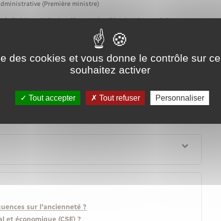
administrative (Première ministre)
réalisé lors de la dernière année d'études, le stagiaire
 d'essai.
n du stage.
ise des cookies et vous donne le contrôle sur 
souhaitez activer
e
Tout accepter
Tout refuser
Personnaliser
quences sur l'ancienneté ?
ial et économique (CSE) ?