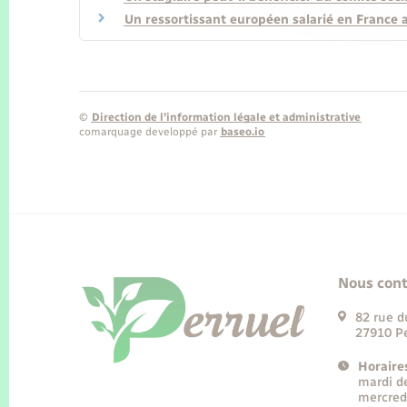
Un ressortissant européen salarié en France a-
©
Direction de l’information légale et administrative
comarquage developpé par
baseo.io
Nous cont
82 rue d
27910 Pe
Horaire
mardi d
mercred