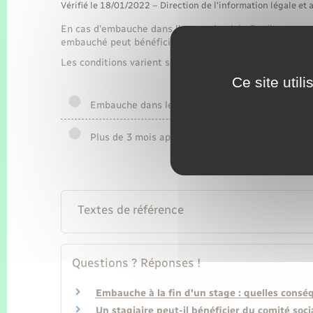
Vérifié le 18/01/2022 – Direction de l'information légale et 
En cas d'embauche dans l'entreprise à la fin d'un stage 
embauché peut bénéficier d'une réduction de sa période
Les conditions varient selon la date d'embauche à la fi
Ce site util
Embauche dans les 3 mois suivant la fin du stag
Plus de 3 mois après
Textes de référence
Questions ? Réponses !
Embauche à la fin d'un stage : quelles consé
Un stagiaire peut-il bénéficier du comité soc