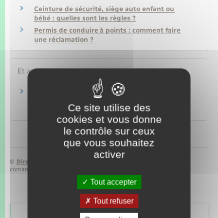
Ceinture de sécurité, siège auto enfant ou
bébé : quelles sont les règles ?
Permis de conduire à points : comment faire
une réclamation ?
Et aussi
Équipements obligatoires en voiture : gilet de
sécurité, triangle…
Ce site utilise des
Transports – Mobilité
cookies et vous donne
le contrôle sur ceux
que vous souhaitez
activer
©
Direction de l’information légale et administrative
comarquage developpé par
baseo.io
Tout accepter
Tout refuser