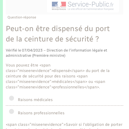
Enfants – Jeunes
Tourisme
Travaux - Autorisation d’occupation de l’espace
public
Transports scolaires
Mariage – PACS
Compétences
Etat-civil - Papiers - Citoyenneté
Question-réponse
Peut-on être dispensé du port
Parrainage civil
Plan interactif
Logement - Urbanisme
de la ceinture de sécurité ?
Recensement
Présentation de la commune
Loisirs
Vérifié le 07/04/2023 – Direction de l'information légale et
administrative (Première ministre)
Publications
Vous pouvez être <span
Nouvel habitant
class="miseenevidence">dispensé</span> du port de la
La Communauté de communes
ceinture de sécurité pour des raisons <span
Numérique
class="miseenevidence">médicales</span> ou <span
class="miseenevidence">professionnelles</span>.
Organisation d’événement
Raisons médicales
Raisons professionnelles
Sécurité - Prévention
<span class="miseenevidence">Savoir si l'obligation de porter