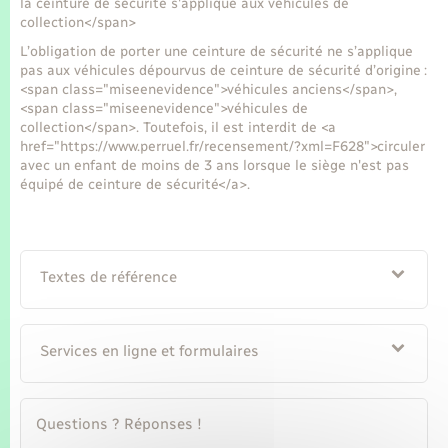
la ceinture de sécurité s'applique aux véhicules de
Seniors
collection</span>
L’obligation de porter une ceinture de sécurité ne s’applique
Transports
pas aux véhicules dépourvus de ceinture de sécurité d’origine :
<span class="miseenevidence">véhicules anciens</span>,
<span class="miseenevidence">véhicules de
Voirie et espace public
collection</span>. Toutefois, il est interdit de <a
href="https://www.perruel.fr/recensement/?xml=F628">circuler
avec un enfant de moins de 3 ans lorsque le siège n'est pas
équipé de ceinture de sécurité</a>.
Textes de référence
Services en ligne et formulaires
Questions ? Réponses !