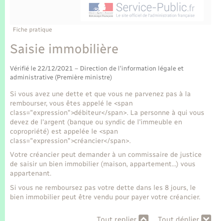
Enfants – Jeunes
Tourisme
Travaux - Autorisation d’occupation de l’espace
public
Transports scolaires
Mariage – PACS
Compétences
Etat-civil - Papiers - Citoyenneté
Fiche pratique
Saisie immobilière
Parrainage civil
Plan interactif
Logement - Urbanisme
Vérifié le 22/12/2021 – Direction de l'information légale et
Recensement
Présentation de la commune
administrative (Première ministre)
Loisirs
Si vous avez une dette et que vous ne parvenez pas à la
Publications
rembourser, vous êtes appelé le <span
Nouvel habitant
class="expression">débiteur</span>. La personne à qui vous
devez de l'argent (banque ou syndic de l'immeuble en
La Communauté de communes
copropriété) est appelée le <span
Numérique
class="expression">créancier</span>.
Votre créancier peut demander à un commissaire de justice
de saisir un bien immobilier (maison, appartement…) vous
Organisation d’événement
appartenant.
Si vous ne remboursez pas votre dette dans les 8 jours, le
Sécurité - Prévention
bien immobilier peut être vendu pour payer votre créancier.
Tout replier
Tout déplier