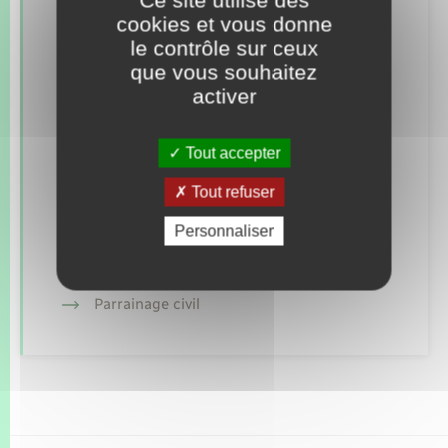
Retrouvez aussi
cookies et vous donne
le contrôle sur ceux
que vous souhaitez
Concessions funéraires
activer
Documents d’identité
Tout accepter
Elections et citoyenneté
Tout refuser
Etat civil
Personnaliser
Mariage – PACS
Parrainage civil