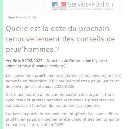
Enfants – Jeunes
Tourisme
Travaux - Autorisation d’occupation de l’espace
public
Transports scolaires
Mariage – PACS
Compétences
Etat-civil - Papiers - Citoyenneté
Question-réponse
Quelle est la date du prochain
Parrainage civil
Plan interactif
Logement - Urbanisme
renouvellement des conseils de
Recensement
Présentation de la commune
prud'hommes ?
Loisirs
Publications
Vérifié le 24/03/2023 – Direction de l'information légale et
Nouvel habitant
administrative (Première ministre)
La Communauté de communes
Les conseillers prud'hommes (salariés et employeurs) ont été
Numérique
nommés en décembre 2022 par les ministres de la justice et
du travail pour le mandat 2023-2025.
Cette nomination a lieu sur proposition des organisations
Organisation d’événement
syndicales et professionnelles autorisées à présenter des
candidats, en fonction de leur audience respective.
Sécurité - Prévention
La date du prochain renouvellement général des conseillers
prud’hommes sera fixée par arrêté conjoint des ministres de
la justice et du travail en 2025.