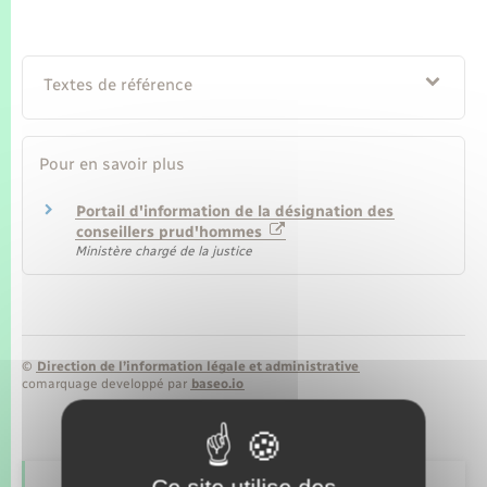
Seniors
Transports
Textes de référence
Voirie et espace public
Pour en savoir plus
Portail d'information de la désignation des
conseillers prud'hommes
Ministère chargé de la justice
©
Direction de l’information légale et administrative
comarquage developpé par
baseo.io
Ce site utilise des