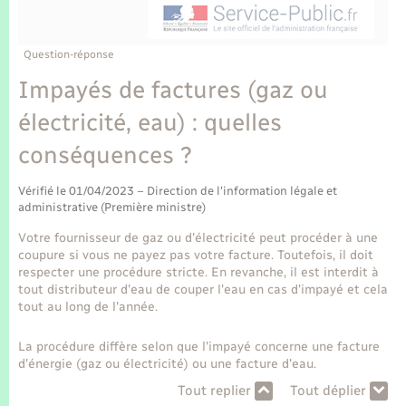
Enfants – Jeunes
Tourisme
Travaux - Autorisation d’occupation de l’espace
public
Transports scolaires
Mariage – PACS
Compétences
Etat-civil - Papiers - Citoyenneté
Question-réponse
Impayés de factures (gaz ou
Parrainage civil
Plan interactif
Logement - Urbanisme
électricité, eau) : quelles
Recensement
Présentation de la commune
conséquences ?
Loisirs
Publications
Vérifié le 01/04/2023 – Direction de l'information légale et
Nouvel habitant
administrative (Première ministre)
La Communauté de communes
Votre fournisseur de gaz ou d'électricité peut procéder à une
Numérique
coupure si vous ne payez pas votre facture. Toutefois, il doit
respecter une procédure stricte. En revanche, il est interdit à
tout distributeur d'eau de couper l'eau en cas d'impayé et cela
Organisation d’événement
tout au long de l'année.
La procédure diffère selon que l'impayé concerne une facture
Sécurité - Prévention
d'énergie (gaz ou électricité) ou une facture d'eau.
Tout replier
Tout déplier