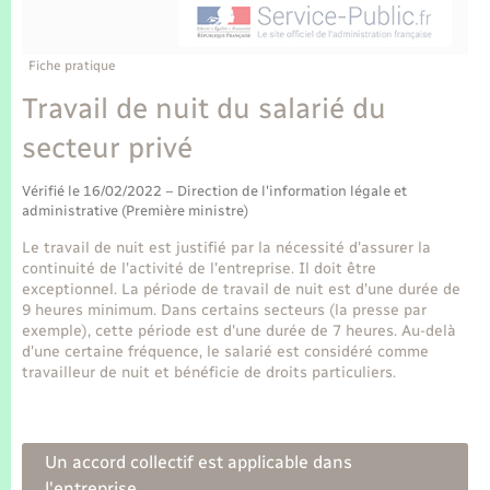
Enfants – Jeunes
Tourisme
Travaux - Autorisation d’occupation de l’espace
public
Transports scolaires
Mariage – PACS
Compétences
Etat-civil - Papiers - Citoyenneté
Fiche pratique
Travail de nuit du salarié du
Parrainage civil
Plan interactif
Logement - Urbanisme
secteur privé
Recensement
Présentation de la commune
Loisirs
Vérifié le 16/02/2022 – Direction de l'information légale et
administrative (Première ministre)
Publications
Le travail de nuit est justifié par la nécessité d'assurer la
Nouvel habitant
continuité de l'activité de l'entreprise. Il doit être
La Communauté de communes
exceptionnel. La période de travail de nuit est d'une durée de
Numérique
9 heures minimum. Dans certains secteurs (la presse par
exemple), cette période est d'une durée de 7 heures. Au-delà
d'une certaine fréquence, le salarié est considéré comme
Organisation d’événement
travailleur de nuit et bénéficie de droits particuliers.
Sécurité - Prévention
Un accord collectif est applicable dans
l'entreprise