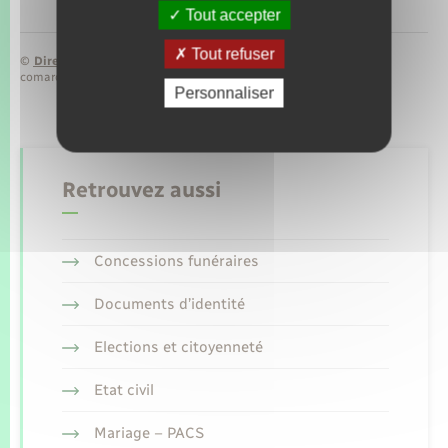
Tout accepter
Tout refuser
©
Direction de l’information légale et administrative
comarquage developpé par
baseo.io
Personnaliser
Retrouvez aussi
Concessions funéraires
Documents d’identité
Elections et citoyenneté
Etat civil
Mariage – PACS