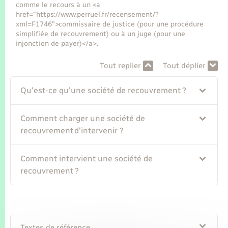
Seniors
comme le recours à un <a
href="https://www.perruel.fr/recensement/?
xml=F1746">commissaire de justice (pour une procédure
Transports
simplifiée de recouvrement) ou à un juge (pour une
injonction de payer)</a>.
Voirie et espace public
Tout replier
Tout déplier
Qu'est-ce qu'une société de recouvrement ?
Comment charger une société de
recouvrement d'intervenir ?
Comment intervient une société de
recouvrement ?
Textes de référence