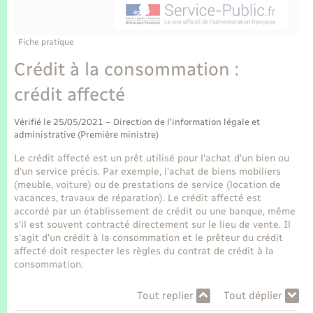
Enfants – Jeunes
Tourisme
Travaux - Autorisation d’occupation de l’espace
public
Transports scolaires
Mariage – PACS
Compétences
Etat-civil - Papiers - Citoyenneté
Fiche pratique
Crédit à la consommation :
Parrainage civil
Plan interactif
Logement - Urbanisme
crédit affecté
Recensement
Présentation de la commune
Loisirs
Vérifié le 25/05/2021 – Direction de l'information légale et
administrative (Première ministre)
Publications
Le crédit affecté est un prêt utilisé pour l'achat d'un bien ou
Nouvel habitant
d'un service précis. Par exemple, l'achat de biens mobiliers
La Communauté de communes
(meuble, voiture) ou de prestations de service (location de
Numérique
vacances, travaux de réparation). Le crédit affecté est
accordé par un établissement de crédit ou une banque, même
s'il est souvent contracté directement sur le lieu de vente. Il
Organisation d’événement
s'agit d'un crédit à la consommation et le prêteur du crédit
affecté doit respecter les règles du contrat de crédit à la
consommation.
Sécurité - Prévention
Tout replier
Tout déplier