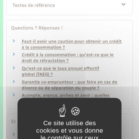
Textes de référence
Questions ? Réponses !
Faut-il avoir une caution pour obtenir un crédit
à la consommation ?
Crédit à la consommation : qu'est-ce que le
droit de rétractation ?
Qu'est-ce que le taux annuel effectif
global (TAEG) ?
Garantie co-emprunteur : que faire en cas de
divorce ou de séparation du couple ?
Acompte, avance, arrhes et avoir : quelles
différences ?
Et aussi
Ce site utilise des
cookies et vous donne
Crédit à la consommation : règles du contrat
le contrôle sur ceux