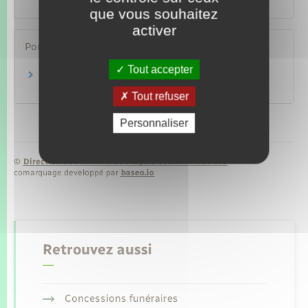
Argent – Impôts – Consommation
que vous souhaitez
activer
Pour en savoir plus
Tout accepter
Crédit affecté (ou crédit lié)
Autorité de contrôle prudentiel et de résolution (ACPR)
Tout refuser
Personnaliser
©
Direction de l’information légale et administrative
comarquage developpé par
baseo.io
Retrouvez aussi
Concessions funéraires