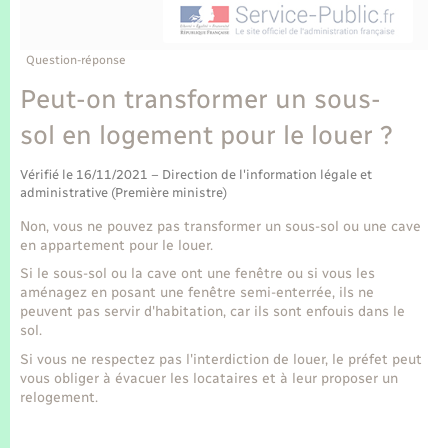
Enfants – Jeunes
Tourisme
Travaux - Autorisation d’occupation de l’espace
public
Transports scolaires
Mariage – PACS
Compétences
Etat-civil - Papiers - Citoyenneté
Question-réponse
Peut-on transformer un sous-
Parrainage civil
Plan interactif
Logement - Urbanisme
sol en logement pour le louer ?
Recensement
Présentation de la commune
Loisirs
Vérifié le 16/11/2021 – Direction de l'information légale et
administrative (Première ministre)
Publications
Non, vous ne pouvez pas transformer un sous-sol ou une cave
Nouvel habitant
en appartement pour le louer.
La Communauté de communes
Si le sous-sol ou la cave ont une fenêtre ou si vous les
Numérique
aménagez en posant une fenêtre semi-enterrée, ils ne
peuvent pas servir d'habitation, car ils sont enfouis dans le
sol.
Organisation d’événement
Si vous ne respectez pas l'interdiction de louer, le préfet peut
vous obliger à évacuer les locataires et à leur proposer un
Sécurité - Prévention
relogement.