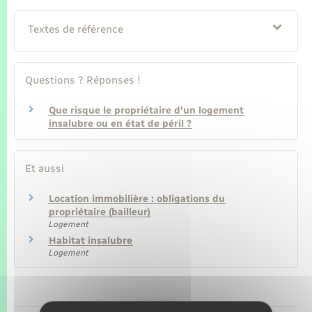
Seniors
Textes de référence
Transports
Questions ? Réponses !
Voirie et espace public
Que risque le propriétaire d'un logement
insalubre ou en état de péril ?
Et aussi
Location immobilière : obligations du
propriétaire (bailleur)
Logement
Habitat insalubre
Logement