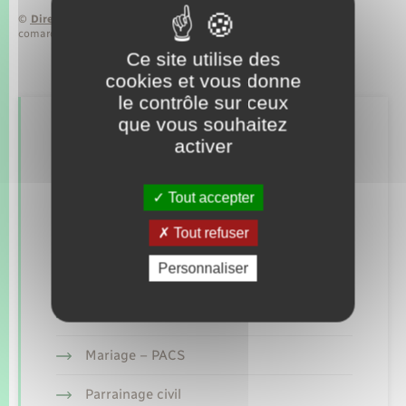
©
Direction de l’information légale et administrative
comarquage developpé par
baseo.io
Ce site utilise des
cookies et vous donne
le contrôle sur ceux
que vous souhaitez
Retrouvez aussi
activer
Tout accepter
Concessions funéraires
Tout refuser
Documents d’identité
Personnaliser
Elections et citoyenneté
Etat civil
Mariage – PACS
Parrainage civil