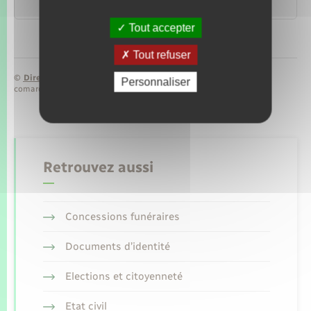
ressources ?
Tout accepter
Tout refuser
©
Direction de l’information légale et administrative
Personnaliser
comarquage developpé par
baseo.io
Retrouvez aussi
Concessions funéraires
Documents d’identité
Elections et citoyenneté
Etat civil