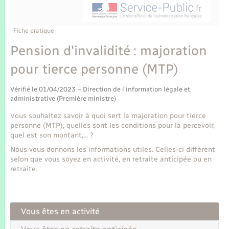
Enfants – Jeunes
Tourisme
Travaux - Autorisation d’occupation de l’espace
public
Transports scolaires
Mariage – PACS
Compétences
Etat-civil - Papiers - Citoyenneté
Fiche pratique
Pension d'invalidité : majoration
Parrainage civil
Plan interactif
Logement - Urbanisme
pour tierce personne (MTP)
Recensement
Présentation de la commune
Loisirs
Vérifié le 01/04/2023 – Direction de l'information légale et
administrative (Première ministre)
Publications
Vous souhaitez savoir à quoi sert la majoration pour tierce
Nouvel habitant
personne (MTP), quelles sont les conditions pour la percevoir,
La Communauté de communes
quel est son montant,… ?
Numérique
Nous vous donnons les informations utiles. Celles-ci diffèrent
selon que vous soyez en activité, en retraite anticipée ou en
retraite.
Organisation d’événement
Sécurité - Prévention
Vous êtes en activité