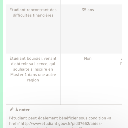
Étudiant rencontrant des
35 ans
difficultés financières
Étudiant boursier, venant
Non
Aid
d'obtenir sa licence, qui
l'in
souhaite s'inscrire en
Master 1 dans une autre
région
À noter
l'étudiant peut également bénéficier sous condition <a
href="http://www.etudiant.gouv.fr/pid37652/aides-