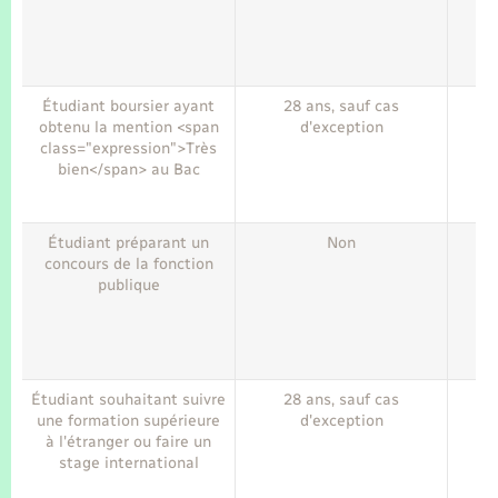
Seniors
Transports
Étudiant boursier ayant
28 ans, sauf cas
obtenu la mention <span
d'exception
Voirie et espace public
class="expression">Très
bien</span> au Bac
Étudiant préparant un
Non
concours de la fonction
publique
Étudiant souhaitant suivre
28 ans, sauf cas
A
une formation supérieure
d'exception
à l'étranger ou faire un
stage international