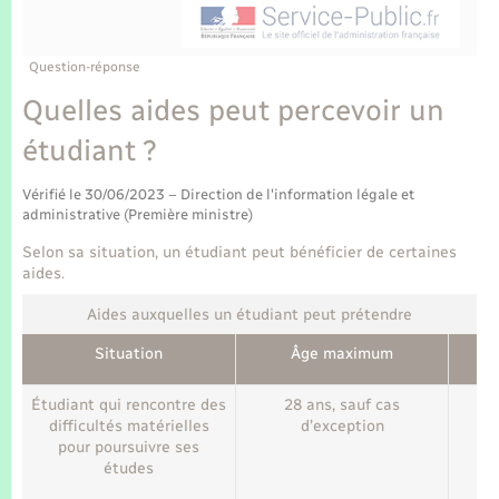
Enfants – Jeunes
Tourisme
Travaux - Autorisation d’occupation de l’espace
public
Transports scolaires
Mariage – PACS
Compétences
Etat-civil - Papiers - Citoyenneté
Question-réponse
Quelles aides peut percevoir un
Parrainage civil
Plan interactif
Logement - Urbanisme
étudiant ?
Recensement
Présentation de la commune
Loisirs
Vérifié le 30/06/2023 – Direction de l'information légale et
administrative (Première ministre)
Publications
Selon sa situation, un étudiant peut bénéficier de certaines
Nouvel habitant
aides.
La Communauté de communes
Numérique
Aides auxquelles un étudiant peut prétendre
Situation
Âge maximum
Organisation d’événement
Étudiant qui rencontre des
28 ans, sauf cas
B
difficultés matérielles
d’exception
Sécurité - Prévention
pour poursuivre ses
études