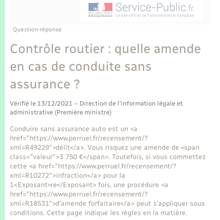
Enfants – Jeunes
Tourisme
Travaux - Autorisation d’occupation de l’espace
public
Transports scolaires
Mariage – PACS
Compétences
Etat-civil - Papiers - Citoyenneté
Question-réponse
Contrôle routier : quelle amende
Parrainage civil
Plan interactif
Logement - Urbanisme
en cas de conduite sans
Recensement
Présentation de la commune
assurance ?
Loisirs
Publications
Vérifié le 13/12/2021 – Direction de l'information légale et
Nouvel habitant
administrative (Première ministre)
La Communauté de communes
Conduire sans assurance auto est un <a
Numérique
href="https://www.perruel.fr/recensement/?
xml=R49229">délit</a>. Vous risquez une amende de <span
class="valeur">3 750 €</span>. Toutefois, si vous commettez
Organisation d’événement
cette <a href="https://www.perruel.fr/recensement/?
xml=R10272">infraction</a> pour la
1<Exposant>re</Exposant> fois, une procédure <a
Sécurité - Prévention
href="https://www.perruel.fr/recensement/?
xml=R18531">d'amende forfaitaire</a> peut s'appliquer sous
conditions. Cette page indique les règles en la matière.