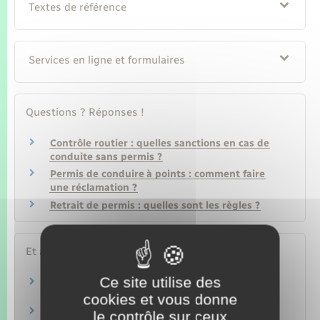
Textes de référence
Services en ligne et formulaires
Questions ? Réponses !
Contrôle routier : quelles sanctions en cas de
conduite sans permis ?
Permis de conduire à points : comment faire
une réclamation ?
Retrait de permis : quelles sont les règles ?
Et aussi
Ce site utilise des
Assurance automobile (véhicule)
Argent – Impôts – Consommation
cookies et vous donne
Contravention au code de la route : paiement
le contrôle sur ceux