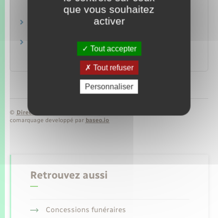
de l'amende
que vous souhaitez
Transports – Mobilité
activer
Amendes
Justice
Accident de la route : indemnisation par le
Tout accepter
Fonds de garantie
Argent – Impôts – Consommation
Tout refuser
Personnaliser
©
Direction de l’information légale et administrative
comarquage developpé par
baseo.io
Retrouvez aussi
Concessions funéraires