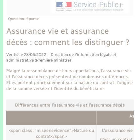
Enfants – Jeunes
Tourisme
Travaux - Autorisation d’occupation de l’espace
public
Transports scolaires
Mariage – PACS
Compétences
Etat-civil - Papiers - Citoyenneté
Question-réponse
Assurance vie et assurance
Parrainage civil
Plan interactif
Logement - Urbanisme
décès : comment les distinguer ?
Recensement
Présentation de la commune
Loisirs
Vérifié le 28/06/2022 – Direction de l'information légale et
administrative (Première ministre)
Publications
Malgré la ressemblance de leurs appellations, l'assurance vie
Nouvel habitant
et l'assurance décès présentent de nombreuses différences.
La Communauté de communes
Elles portent principalement sur la nature du contrat, l'origine
Numérique
de la somme versée et l'identité du bénéficiaire.
Différences entre l'assurance vie et l'assurance décès
Organisation d’événement
Assu
Sécurité - Prévention
<span class="miseenevidence">Nature du
L'assurance vie es
contrat</span>
C'est un contrat pa