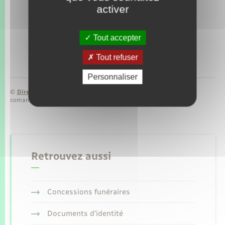
activer
Tout accepter
Tout refuser
Personnaliser
©
Direction de l’information légale et administrative
comarquage developpé par
baseo.io
Retrouvez aussi
Concessions funéraires
Documents d’identité