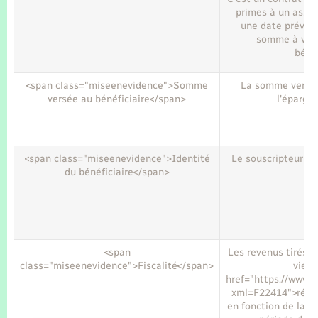
Seniors
primes à un assure
une date prévue 
somme à vou
Transports
bénéf
Voirie et espace public
<span class="miseenevidence">Somme
La somme versée
versée au bénéficiaire</span>
l'épargn
<span class="miseenevidence">Identité
Le souscripteur peu
du bénéficiaire</span>
<span
Les revenus tirés d
class="miseenevidence">Fiscalité</span>
vie o
href="https://www.p
xml=F22414">régim
en fonction de la d