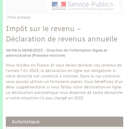
Enfants – Jeunes
Tourisme
Travaux - Autorisation d’occupation de l’espace
public
Transports scolaires
Mariage – PACS
Compétences
Etat-civil - Papiers - Citoyenneté
Fiche pratique
Impôt sur le revenu –
Parrainage civil
Plan interactif
Logement - Urbanisme
Déclaration de revenus annuelle
Recensement
Présentation de la commune
Loisirs
Vérifié le 08/06/2023 – Direction de l'information légale et
administrative (Première ministre)
Publications
Vous résidez en France et vous devez déclarer vos revenus de
Nouvel habitant
l'année ? En 2023, la déclaration en ligne est obligatoire si
La Communauté de communes
votre domicile est connecté à internet. Dans le cas contraire,
Numérique
vous pouvez utiliser un formulaire papier. Vous bénéficiez d'un
délai supplémentaire si vous faites votre déclaration en ligne.
La déclaration automatique vous dispense de toute démarche
Organisation d’événement
si votre situation n'a pas changé en 2022.
Sécurité - Prévention
Automatique