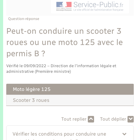
Enfants – Jeunes
Tourisme
Travaux - Autorisation d’occupation de l’espace
public
Transports scolaires
Mariage – PACS
Compétences
Etat-civil - Papiers - Citoyenneté
Question-réponse
Peut-on conduire un scooter 3
Parrainage civil
Plan interactif
Logement - Urbanisme
roues ou une moto 125 avec le
Recensement
Présentation de la commune
permis B ?
Loisirs
Publications
Vérifié le 09/09/2022 – Direction de l'information légale et
Nouvel habitant
administrative (Première ministre)
La Communauté de communes
Numérique
Moto légère 125
Scooter 3 roues
Organisation d’événement
Tout replier
Tout déplier
Sécurité - Prévention
Vérifier les conditions pour conduire une