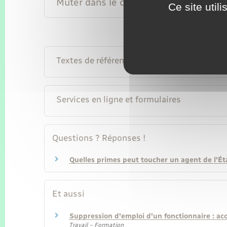
Muter dans le cadre du mouvement
Ce site util
Textes de référence
Services en ligne et formulaires
Questions ? Réponses !
Quelles primes peut toucher un agent de l'Éta
Et aussi
Suppression d'emploi d'un fonctionnaire : a
Travail – Formation