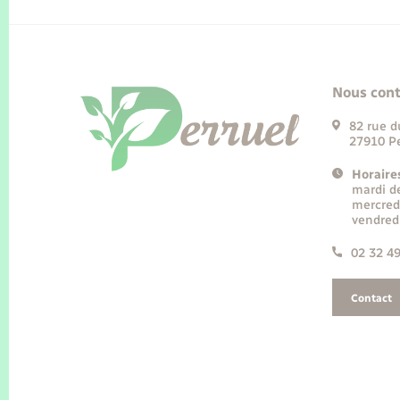
Nous cont
82 rue d
27910 Pe
Horaire
mardi d
mercred
vendred
02 32 4
Contact