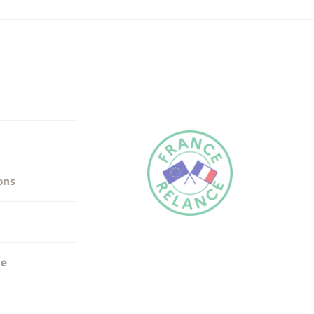
ons
me