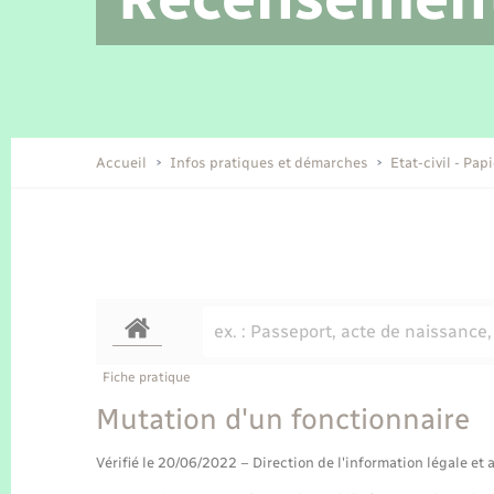
Location de 2 roues
Etat civil
Conseil municipal
Petite enfance
Tourisme
Travaux - Autorisation d’occupation
Enfants – Jeunes
de l’espace public
Recensement
Présentation de la commune
Accueil
Infos pratiques et démarches
Etat-civil - Pap
Loisirs
Organisation d’événement
Transports
Fiche pratique
Mutation d'un fonctionnaire
Vérifié le 20/06/2022 – Direction de l'information légale et 