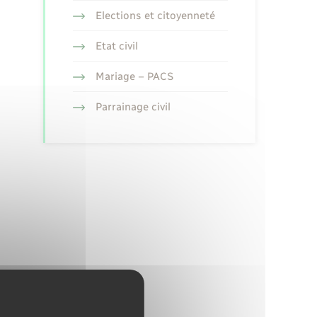
Elections et citoyenneté
Etat civil
Mariage – PACS
Parrainage civil