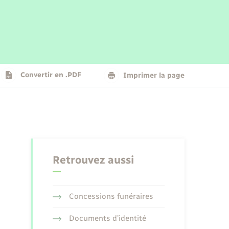
Parrainage civil
Plan interactif
Logement - Urbanisme
La Communauté de communes
Convertir en .PDF
Imprimer la page
Numérique
Seniors
Retrouvez aussi
Concessions funéraires
Documents d’identité