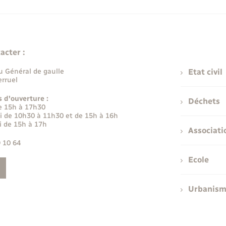
acter :
u Général de gaulle
Etat civil
rruel
s d'ouverture :
Déchets
e 15h à 17h30
i de 10h30 à 11h30 et de 15h à 16h
i de 15h à 17h
Associati
9 10 64
Ecole
Urbanis