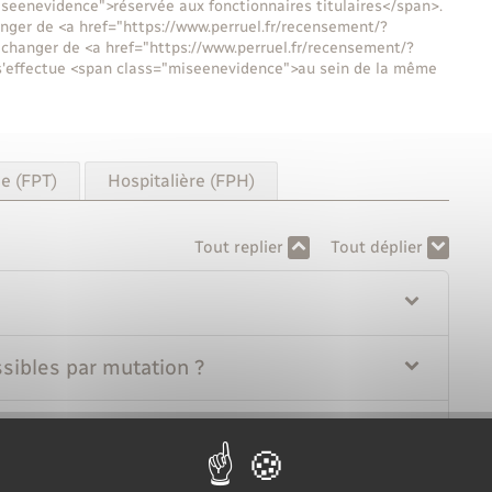
seenevidence">réservée aux fonctionnaires titulaires</span>.
ger de <a href="https://www.perruel.fr/recensement/?
changer de <a href="https://www.perruel.fr/recensement/?
s'effectue <span class="miseenevidence">au sein de la même
le (FPT)
Hospitalière (FPH)
Tout replier
Tout déplier
ssibles par mutation ?
acant