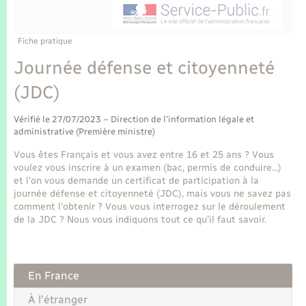
Enfants – Jeunes
Tourisme
Travaux - Autorisation d’occupation de l’espace
public
Transports scolaires
Mariage – PACS
Compétences
Etat-civil - Papiers - Citoyenneté
Fiche pratique
Journée défense et citoyenneté
Parrainage civil
Plan interactif
Logement - Urbanisme
(JDC)
Recensement
Présentation de la commune
Loisirs
Vérifié le 27/07/2023 – Direction de l'information légale et
administrative (Première ministre)
Publications
Vous êtes Français et vous avez entre 16 et 25 ans ? Vous
Nouvel habitant
voulez vous inscrire à un examen (bac, permis de conduire…)
La Communauté de communes
et l'on vous demande un certificat de participation à la
Numérique
journée défense et citoyenneté (JDC), mais vous ne savez pas
comment l'obtenir ? Vous vous interrogez sur le déroulement
de la JDC ? Nous vous indiquons tout ce qu'il faut savoir.
Organisation d’événement
Sécurité - Prévention
En France
À l'étranger