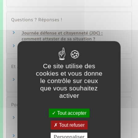
Questions ? Réponses !
Journée défense et citoyenneté (JDC) :
comment attester de sa situation ?
Que peut faire un jeune avant 18 ans ?
Ce site utilise des
Et aussi
cookies et vous donne
le contrôle sur ceux
Recensement citoyen
Papiers – Citoyenneté – Élections
que vous souhaitez
activer
Pour en savoir plus
Tout accepter
Instruction relative à l'exemption médicale de
participation à la JDC
Tout refuser
Legifrance
Outre-mer : montant maximum de l'indemnité
Personnaliser