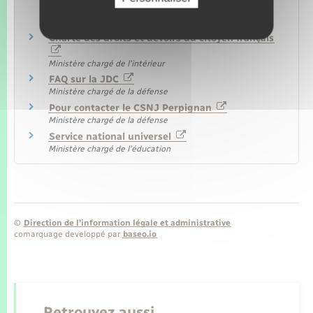
forfaitaire de déplacement
Legifrance
Charte des droits et devoirs du citoyen français
Ministère chargé de l'intérieur
FAQ sur la JDC
Ministère chargé de la défense
Pour contacter le CSNJ Perpignan
Ministère chargé de la défense
Service national universel
Ministère chargé de l'éducation
©
Direction de l’information légale et administrative
comarquage developpé par
baseo.io
Retrouvez aussi