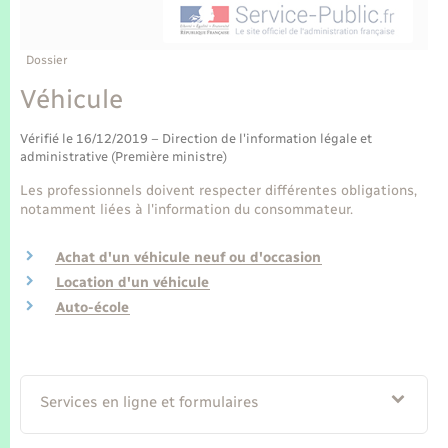
Enfants – Jeunes
Tourisme
Travaux - Autorisation d’occupation de l’espace
public
Transports scolaires
Mariage – PACS
Compétences
Etat-civil - Papiers - Citoyenneté
Dossier
Véhicule
Parrainage civil
Plan interactif
Logement - Urbanisme
Vérifié le 16/12/2019 – Direction de l'information légale et
Recensement
Présentation de la commune
administrative (Première ministre)
Loisirs
Les professionnels doivent respecter différentes obligations,
Publications
notamment liées à l'information du consommateur.
Nouvel habitant
Achat d'un véhicule neuf ou d'occasion
La Communauté de communes
Numérique
Location d'un véhicule
Auto-école
Organisation d’événement
Sécurité - Prévention
Services en ligne et formulaires