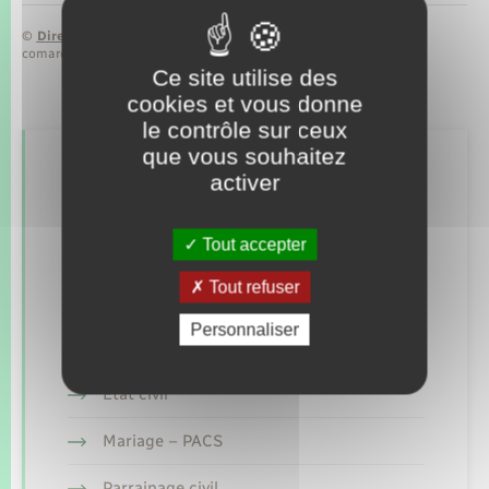
©
Direction de l’information légale et administrative
comarquage developpé par
baseo.io
Ce site utilise des
cookies et vous donne
le contrôle sur ceux
que vous souhaitez
Retrouvez aussi
activer
Tout accepter
Concessions funéraires
Tout refuser
Documents d’identité
Personnaliser
Elections et citoyenneté
Etat civil
Mariage – PACS
Parrainage civil