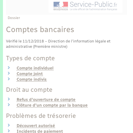
Enfants – Jeunes
Tourisme
Travaux - Autorisation d’occupation de l’espace
public
Transports scolaires
Mariage – PACS
Compétences
Etat-civil - Papiers - Citoyenneté
Dossier
Comptes bancaires
Parrainage civil
Plan interactif
Logement - Urbanisme
Vérifié le 11/12/2018 – Direction de l'information légale et
Recensement
Présentation de la commune
administrative (Première ministre)
Loisirs
Types de compte
Publications
Nouvel habitant
Compte individuel
Compte joint
La Communauté de communes
Compte indivis
Numérique
Droit au compte
Refus d'ouverture de compte
Organisation d’événement
Clôture d'un compte par la banque
Problèmes de trésorerie
Sécurité - Prévention
Découvert autorisé
Incidents de paiement