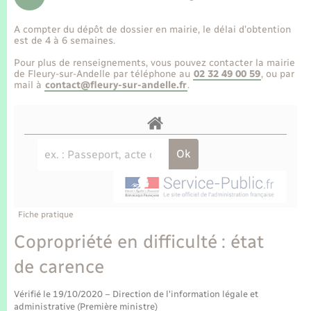
Enfants – Jeunes
Tourisme
Travaux - Autorisation d’occupation de l’espace
public
A compter du dépôt de dossier en mairie, le délai d’obtention
Transports scolaires
Mariage – PACS
Compétences
Etat-civil - Papiers - Citoyenneté
est de 4 à 6 semaines.
Pour plus de renseignements, vous pouvez contacter la mairie
Parrainage civil
Plan interactif
de Fleury-sur-Andelle par téléphone au
02 32 49 00 59
, ou par
Logement - Urbanisme
mail à
contact@fleury-sur-andelle.fr
.
Recensement
Présentation de la commune
Loisirs
Publications
Nouvel habitant
La Communauté de communes
Numérique
Fiche pratique
Organisation d’événement
Copropriété en difficulté : état
de carence
Sécurité - Prévention
Vérifié le 19/10/2020 – Direction de l'information légale et
administrative (Première ministre)