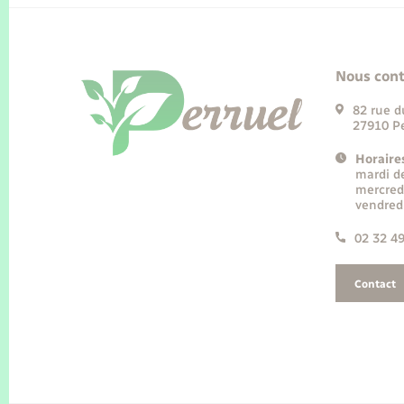
Nous cont
82 rue d
27910 Pe
Horaire
mardi d
mercred
vendred
02 32 4
Contact