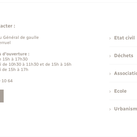
acter :
u Général de gaulle
Etat civil
rruel
s d'ouverture :
Déchets
e 15h à 17h30
i de 10h30 à 11h30 et de 15h à 16h
i de 15h à 17h
Associati
9 10 64
Ecole
Urbanis