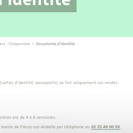
Transports scolaires
Mariage – PACS
Compétences
Etat-civil - Papiers -
Citoyenneté
Publications
iers - Citoyenneté
Documents d’identité
Nouvel habitant
Sécurité - Prévention
 (cartes d’identité, passeports) se fait uniquement sur rendez-
Voirie et espace public
ention est de 4 à 6 semaines.
 mairie de Fleury-sur-Andelle par téléphone au
02 32 49 00 59
,