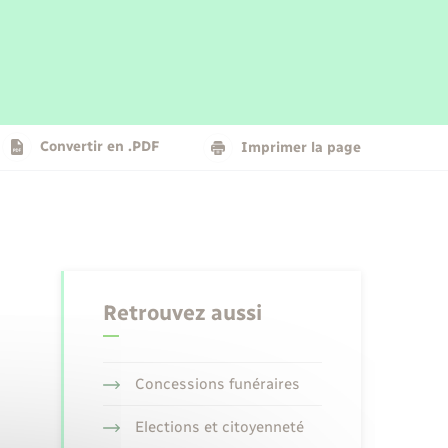
Parrainage civil
Plan interactif
Logement - Urbanisme
La Communauté de communes
Convertir en .PDF
Imprimer la page
Numérique
Seniors
Retrouvez aussi
Concessions funéraires
Elections et citoyenneté