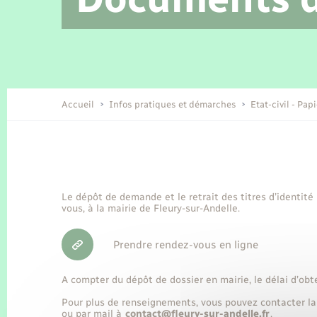
Location de 2 roues
Etat civil
Conseil municipal
Petite enfance
Tourisme
Travaux - Autorisation d’occupation
Enfants – Jeunes
de l’espace public
Recensement
Présentation de la commune
Accueil
Infos pratiques et démarches
Etat-civil - Pap
Loisirs
Organisation d’événement
Le dépôt de demande et le retrait des titres d’identité
vous, à la mairie de Fleury-sur-Andelle.
Transports
Prendre rendez-vous en ligne
A compter du dépôt de dossier en mairie, le délai d’obt
Pour plus de renseignements, vous pouvez contacter la
ou par mail à
contact@fleury-sur-andelle.fr
.