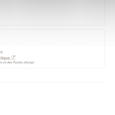
l)
optique
s et des Postes (Arcep)