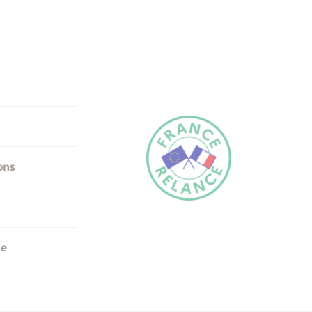
ons
me