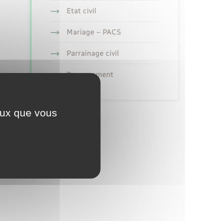
Etat civil
Mariage – PACS
Parrainage civil
Recensement
ceux que vous