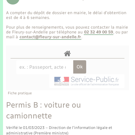
Enfants – Jeunes
Tourisme
Travaux - Autorisation d’occupation de l’espace
public
A compter du dépôt de dossier en mairie, le délai d’obtention
Transports scolaires
Mariage – PACS
Compétences
Etat-civil - Papiers - Citoyenneté
est de 4 à 6 semaines.
Pour plus de renseignements, vous pouvez contacter la mairie
Parrainage civil
Plan interactif
de Fleury-sur-Andelle par téléphone au
02 32 49 00 59
, ou par
Logement - Urbanisme
mail à
contact@fleury-sur-andelle.fr
.
Recensement
Présentation de la commune
Loisirs
Publications
Nouvel habitant
La Communauté de communes
Numérique
Fiche pratique
Organisation d’événement
Permis B : voiture ou
camionnette
Sécurité - Prévention
Vérifié le 01/03/2023 – Direction de l'information légale et
administrative (Première ministre)