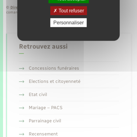
©
Direction de l’information légale et administrative
Tout refuser
comarquage developpé par
baseo.io
Personnaliser
Retrouvez aussi
Concessions funéraires
Elections et citoyenneté
Etat civil
Mariage – PACS
Parrainage civil
Recensement