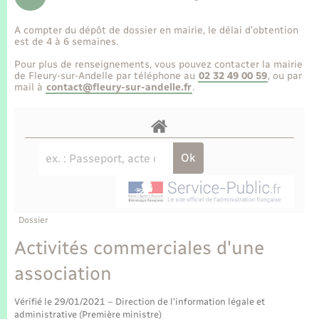
Enfants – Jeunes
Tourisme
Travaux - Autorisation d’occupation de l’espace
public
A compter du dépôt de dossier en mairie, le délai d’obtention
Transports scolaires
Mariage – PACS
Compétences
Etat-civil - Papiers - Citoyenneté
est de 4 à 6 semaines.
Pour plus de renseignements, vous pouvez contacter la mairie
Parrainage civil
Plan interactif
de Fleury-sur-Andelle par téléphone au
02 32 49 00 59
, ou par
Logement - Urbanisme
mail à
contact@fleury-sur-andelle.fr
.
Recensement
Présentation de la commune
Loisirs
Publications
Nouvel habitant
La Communauté de communes
Numérique
Dossier
Organisation d’événement
Activités commerciales d'une
association
Sécurité - Prévention
Vérifié le 29/01/2021 – Direction de l'information légale et
administrative (Première ministre)