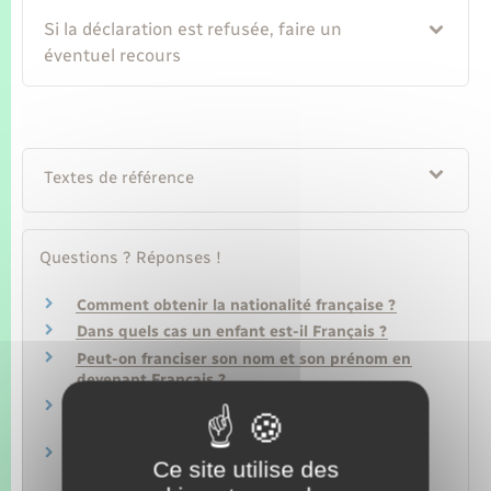
Si la déclaration est refusée, faire un
éventuel recours
Textes de référence
Questions ? Réponses !
Comment obtenir la nationalité française ?
Dans quels cas un enfant est-il Français ?
Peut-on franciser son nom et son prénom en
devenant Français ?
Un enfant né apatride en France devient-il
Français ?
Peut-on avoir plusieurs nationalités en
Ce site utilise des
France ?