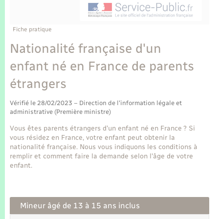
Enfants – Jeunes
Tourisme
Travaux - Autorisation d’occupation de l’espace
public
Transports scolaires
Mariage – PACS
Compétences
Etat-civil - Papiers - Citoyenneté
Fiche pratique
Nationalité française d'un
Parrainage civil
Plan interactif
Logement - Urbanisme
enfant né en France de parents
Recensement
Présentation de la commune
étrangers
Loisirs
Publications
Vérifié le 28/02/2023 – Direction de l'information légale et
Nouvel habitant
administrative (Première ministre)
La Communauté de communes
Vous êtes parents étrangers d'un enfant né en France ? Si
Numérique
vous résidez en France, votre enfant peut obtenir la
nationalité française. Nous vous indiquons les conditions à
remplir et comment faire la demande selon l'âge de votre
Organisation d’événement
enfant.
Sécurité - Prévention
Mineur âgé de 13 à 15 ans inclus