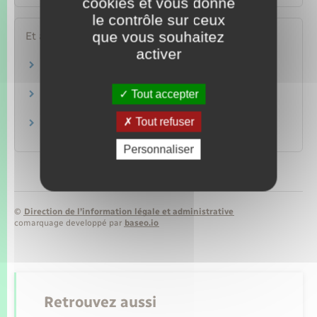
cookies et vous donne
le contrôle sur ceux
que vous souhaitez
Et aussi
activer
Nationalité française d'un enfant adopté
Étranger – Europe
Tout accepter
Nationalité française d'un enfant recueilli
Étranger – Europe
Tout refuser
Certificat de nationalité française (CNF)
Papiers – Citoyenneté – Élections
Personnaliser
©
Direction de l’information légale et administrative
comarquage developpé par
baseo.io
Retrouvez aussi