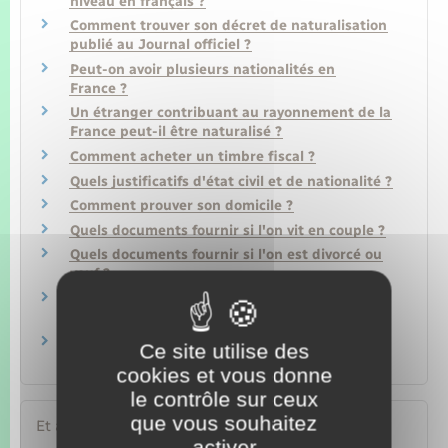
niveau en français ?
Comment trouver son décret de naturalisation
publié au Journal officiel ?
Peut-on avoir plusieurs nationalités en
France ?
Un étranger contribuant au rayonnement de la
France peut-il être naturalisé ?
Comment acheter un timbre fiscal ?
Quels justificatifs d'état civil et de nationalité ?
Comment prouver son domicile ?
Quels documents fournir si l'on vit en couple ?
Quels documents fournir si l'on est divorcé ou
veuf ?
Quels documents fournir pour justifier des
ressources et des impôts ?
Quels justificatifs fournir pour les enfants
Ce site utilise des
mineurs ?
cookies et vous donne
le contrôle sur ceux
que vous souhaitez
Et aussi
activer