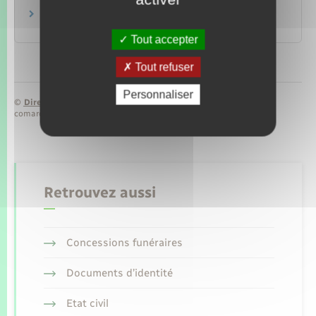
Certificat de nationalité française (CNF)
Papiers – Citoyenneté – Élections
Tout accepter
Tout refuser
Personnaliser
©
Direction de l’information légale et administrative
comarquage developpé par
baseo.io
Retrouvez aussi
Concessions funéraires
Documents d’identité
Etat civil