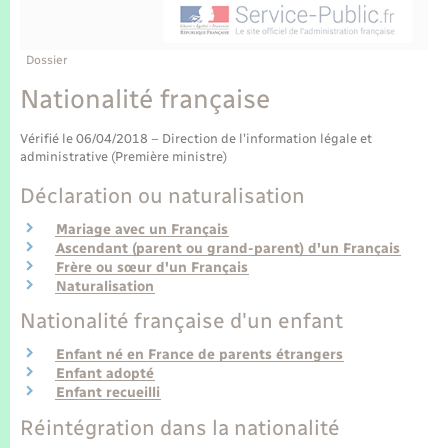
Enfants – Jeunes
Tourisme
Travaux - Autorisation d’occupation de l’espace
public
Transports scolaires
Mariage – PACS
Compétences
Etat-civil - Papiers - Citoyenneté
Dossier
Nationalité française
Parrainage civil
Plan interactif
Logement - Urbanisme
Vérifié le 06/04/2018 – Direction de l'information légale et
Recensement
Présentation de la commune
administrative (Première ministre)
Loisirs
Déclaration ou naturalisation
Publications
Nouvel habitant
Mariage avec un Français
Ascendant (parent ou grand-parent) d'un Français
La Communauté de communes
Frère ou sœur d'un Français
Numérique
Naturalisation
Nationalité française d'un enfant
Organisation d’événement
Enfant né en France de parents étrangers
Enfant adopté
Enfant recueilli
Sécurité - Prévention
Réintégration dans la nationalité